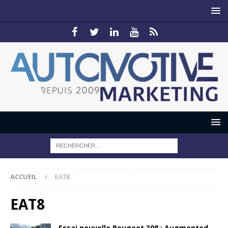
ACCUEIL
EAT8
EAT8
Essai nouvelle Peugeot 308 : Augmented