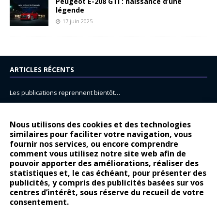
Peugeot E-208 GTi : naissance d’une
légende
17 juin 2025
ARTICLES RÉCENTS
Les publications reprennent bientôt…
DS N°8 : Oui, les français vont parfois trop loin.
14 juillet : nouveau film de marque pour Citroën
Nous utilisons des cookies et des technologies
similaires pour faciliter votre navigation, vous
Renault Espace : voyage, voyage…
fournir nos services, ou encore comprendre
Peugeot E-208 GTi : naissance d’une légende
comment vous utilisez notre site web afin de
pouvoir apporter des améliorations, réaliser des
statistiques et, le cas échéant, pour présenter des
COMMENTAIRES RÉCENTS
publicités, y compris des publicités basées sur vos
centres d’intérêt, sous réserve du recueil de votre
Bernard Dardart
dans
Dacia Sandero : pour les gens vrais
consentement.
Gilly
dans
Citroën ë-C3 : la révolution a commencé