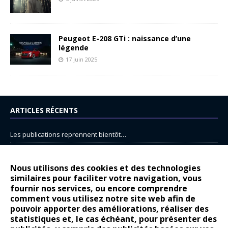
Peugeot E-208 GTi : naissance d’une
légende
17 juin 2025
ARTICLES RÉCENTS
Les publications reprennent bientôt…
DS N°8 : Oui, les français vont parfois trop loin.
14 juillet : nouveau film de marque pour Citroën
Nous utilisons des cookies et des technologies
similaires pour faciliter votre navigation, vous
Renault Espace : voyage, voyage…
fournir nos services, ou encore comprendre
comment vous utilisez notre site web afin de
Peugeot E-208 GTi : naissance d’une légende
pouvoir apporter des améliorations, réaliser des
statistiques et, le cas échéant, pour présenter des
COMMENTAIRES RÉCENTS