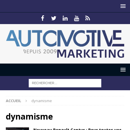
ACCUEIL
dynamisme
dynamisme
Nouveau Renault Captur : Pour toutes vos