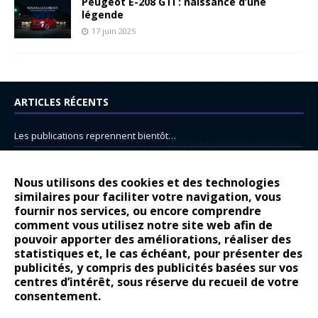
Peugeot E-208 GTi : naissance d’une
légende
17 juin 2025
ARTICLES RÉCENTS
Les publications reprennent bientôt…
DS N°8 : Oui, les français vont parfois trop loin.
14 juillet : nouveau film de marque pour Citroën
Nous utilisons des cookies et des technologies
similaires pour faciliter votre navigation, vous
Renault Espace : voyage, voyage…
fournir nos services, ou encore comprendre
Peugeot E-208 GTi : naissance d’une légende
comment vous utilisez notre site web afin de
pouvoir apporter des améliorations, réaliser des
statistiques et, le cas échéant, pour présenter des
COMMENTAIRES RÉCENTS
publicités, y compris des publicités basées sur vos
centres d’intérêt, sous réserve du recueil de votre
Bernard Dardart
dans
Dacia Sandero : pour les gens vrais
consentement.
Gilly
dans
Citroën ë-C3 : la révolution a commencé