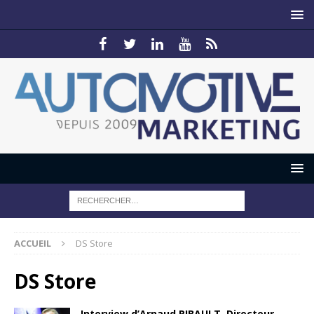
ACCUEIL
DS Store
DS Store
Interview d’Arnaud RIBAULT, Directeur