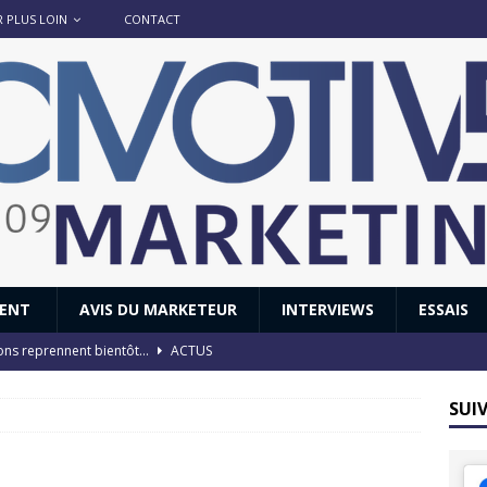
R PLUS LOIN
CONTACT
IENT
AVIS DU MARKETEUR
INTERVIEWS
ESSAIS
ions reprennent bientôt…
ACTUS
8 : Oui, les français vont parfois trop loin.
ACTUS
SUI
 : nouveau film de marque pour Citroën
AVIS DU MARKETEUR
ace : voyage, voyage…
ACTUS