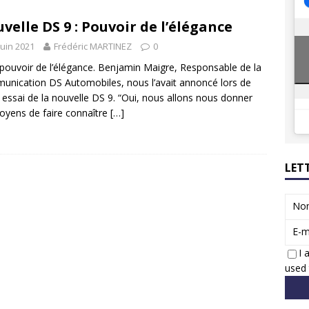
8 GTi : naissance d’une légende
ACTUS
velle DS 9 : Pouvoir de l’élégance
 Honda dévoile un spot publicitaire… confiné!
ACTUS
juin 2021
Frédéric MARTINEZ
0
pouvoir de l’élégance. Benjamin Maigre, Responsable de la
nication DS Automobiles, nous l’avait annoncé lors de
 essai de la nouvelle DS 9. “Oui, nous allons nous donner
oyens de faire connaître
[…]
LET
No
E-m
I 
used 