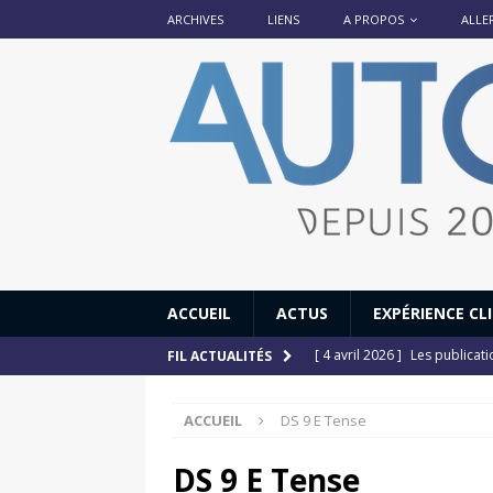
ARCHIVES
LIENS
A PROPOS
ALLE
ACCUEIL
ACTUS
EXPÉRIENCE CL
[ 4 avril 2026 ]
Les publicat
FIL ACTUALITÉS
[ 13 septembre 2025 ]
DS N°
ACCUEIL
DS 9 E Tense
[ 12 juillet 2025 ]
14 juillet
[ 6 juillet 2025 ]
Renault Esp
DS 9 E Tense