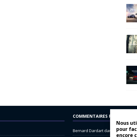
COMMENTAIRES RÉCENTS
Nous uti
pour fac
Bernard Dardart
dans
Dacia Sande
encore 