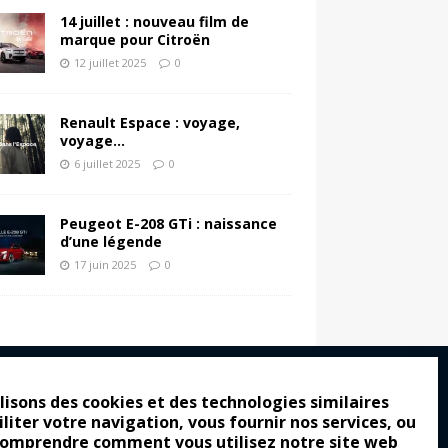
14 juillet : nouveau film de
marque pour Citroën
12 juillet 2025
0
Renault Espace : voyage,
voyage…
6 juillet 2025
0
Peugeot E-208 GTi : naissance
d’une légende
17 juin 2025
0
lisons des cookies et des technologies similaires
iliter votre navigation, vous fournir nos services, ou
ro : pour les gens vrais
comprendre comment vous utilisez notre site web