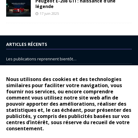
Peugeot E-208 GTi : naissance d’une
légende
17 juin 2025
ARTICLES RÉCENTS
Les publications reprennent bientôt…
DS N°8 : Oui, les français vont parfois trop loin.
14 juillet : nouveau film de marque pour Citroën
Nous utilisons des cookies et des technologies
similaires pour faciliter votre navigation, vous
Renault Espace : voyage, voyage…
fournir nos services, ou encore comprendre
Peugeot E-208 GTi : naissance d’une légende
comment vous utilisez notre site web afin de
pouvoir apporter des améliorations, réaliser des
statistiques et, le cas échéant, pour présenter des
COMMENTAIRES RÉCENTS
publicités, y compris des publicités basées sur vos
centres d’intérêt, sous réserve du recueil de votre
Bernard Dardart
dans
Dacia Sandero : pour les gens vrais
consentement.
Gilly
dans
Citroën ë-C3 : la révolution a commencé