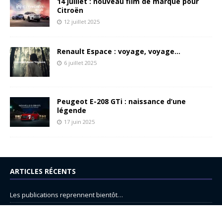
14 juillet : nouveau film de marque pour
Citroën
12 juillet 2025
Renault Espace : voyage, voyage…
6 juillet 2025
Peugeot E-208 GTi : naissance d’une
légende
17 juin 2025
ARTICLES RÉCENTS
Les publications reprennent bientôt…
DS N°8 : Oui, les français vont parfois trop loin.