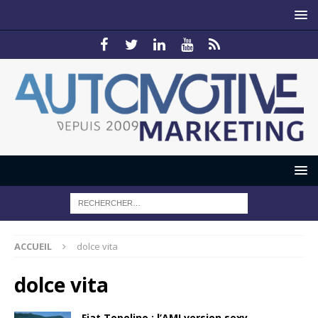
ACCUEIL
dolce vita
dolce vita
Fiat Topolino : l’AMI version sexy