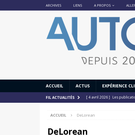
ARCHIVES
LIENS
A PROPOS
ALLE
ACCUEIL
ACTUS
EXPÉRIENCE CL
[ 4 avril 2026 ]
Les publicat
FIL ACTUALITÉS
[ 13 septembre 2025 ]
DS N°
ACCUEIL
DeLorean
[ 12 juillet 2025 ]
14 juillet
[ 6 juillet 2025 ]
Renault Esp
DeLorean