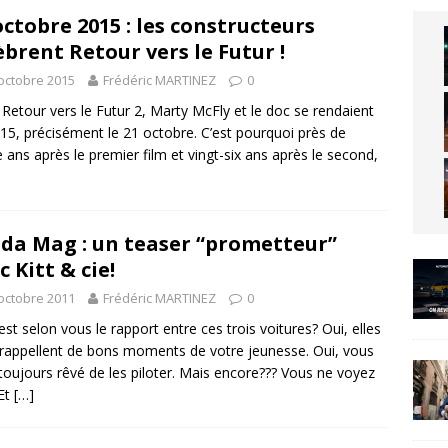
octobre 2015 : les constructeurs
èbrent Retour vers le Futur !
octobre 2015
Frédéric MARTINEZ
0
Retour vers le Futur 2, Marty McFly et le doc se rendaient
15, précisément le 21 octobre. C’est pourquoi près de
e ans après le premier film et vingt-six ans après le second,
da Mag : un teaser “prometteur”
c Kitt & cie!
octobre 2011
Frédéric MARTINEZ
0
est selon vous le rapport entre ces trois voitures? Oui, elles
rappellent de bons moments de votre jeunesse. Oui, vous
toujours rêvé de les piloter. Mais encore??? Vous ne voyez
Et
[…]