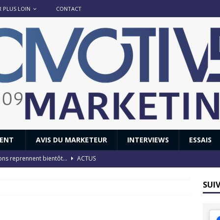
R PLUS LOIN
CONTACT
IENT
AVIS DU MARKETEUR
INTERVIEWS
ESSAIS
ions reprennent bientôt…
ACTUS
8 : Oui, les français vont parfois trop loin.
ACTUS
SUI
 : nouveau film de marque pour Citroën
AVIS DU MARKETEUR
ace : voyage, voyage…
ACTUS