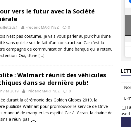
8 GTi : naissance d’une légende
ACTUS
our vers le futur avec la Société
 Honda dévoile un spot publicitaire… confiné!
ACTUS
érale
juillet 2021
Frédéric MARTINEZ
0
ois n’est pas coutume, je vais vous parler aujourd’hui d’une
ité sans qu’elle soit le fait d’un constructeur. Car c’est la
ère campagne de communication d’une banque qui a retenu
ttention. Oui, d’une
[…]
LET
olite : Walmart réunit des véhicules
hiques dans sa dernière pub!
No
anvier 2019
Frédéric MARTINEZ
0
E-m
sée durant la cérémonie des Golden Globes 2019, la
ère publicité Walmart pour promouvoir le service de Drive
I 
as manqué de marquer les esprits! Car à l’écran, la chaine de
used 
ins a réuni pas
[…]