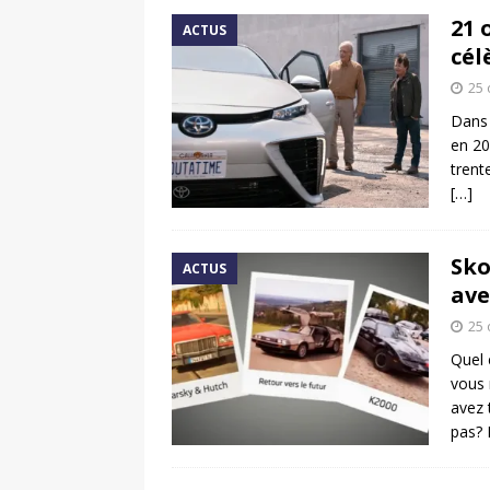
21 
ACTUS
cél
25 
Dans 
en 20
trent
[…]
Sko
ACTUS
ave
25 
Quel 
vous 
avez 
pas? 