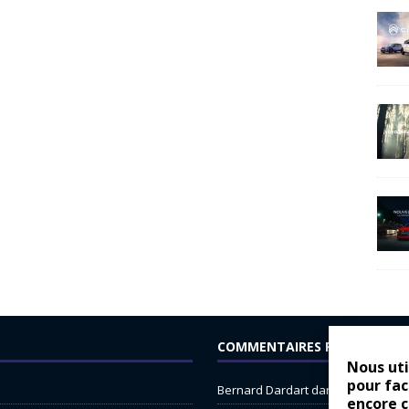
COMMENTAIRES RÉCENTS
Nous uti
pour fac
Bernard Dardart
dans
Dacia Sande
encore 