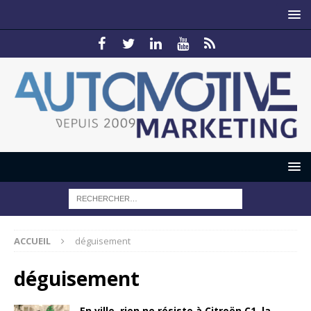
ACCUEIL
déguisement
déguisement
En ville, rien ne résiste à Citroën C1, la