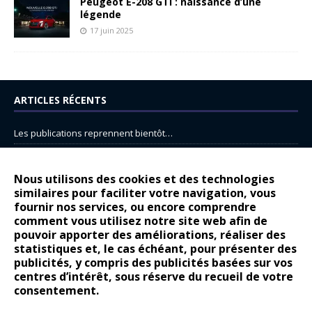
Peugeot E-208 GTi : naissance d’une
légende
17 juin 2025
ARTICLES RÉCENTS
Les publications reprennent bientôt…
DS N°8 : Oui, les français vont parfois trop loin.
14 juillet : nouveau film de marque pour Citroën
Nous utilisons des cookies et des technologies
similaires pour faciliter votre navigation, vous
Renault Espace : voyage, voyage…
fournir nos services, ou encore comprendre
Peugeot E-208 GTi : naissance d’une légende
comment vous utilisez notre site web afin de
pouvoir apporter des améliorations, réaliser des
statistiques et, le cas échéant, pour présenter des
COMMENTAIRES RÉCENTS
publicités, y compris des publicités basées sur vos
centres d’intérêt, sous réserve du recueil de votre
Bernard Dardart
dans
Dacia Sandero : pour les gens vrais
consentement.
Gilly
dans
Citroën ë-C3 : la révolution a commencé