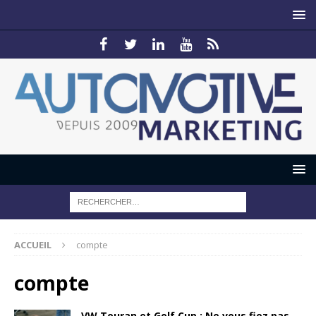
ACCUEIL
compte
compte
VW Touran et Golf Cup : Ne vous fiez pas