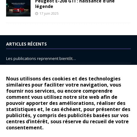
Peugeot E-208 GTi : naissance d’une
légende
17 juin 2025
ARTICLES RÉCENTS
Les publications reprennent bientôt…
DS N°8 : Oui, les français vont parfois trop loin.
14 juillet : nouveau film de marque pour Citroën
Nous utilisons des cookies et des technologies
similaires pour faciliter votre navigation, vous
Renault Espace : voyage, voyage…
fournir nos services, ou encore comprendre
Peugeot E-208 GTi : naissance d’une légende
comment vous utilisez notre site web afin de
pouvoir apporter des améliorations, réaliser des
statistiques et, le cas échéant, pour présenter des
COMMENTAIRES RÉCENTS
publicités, y compris des publicités basées sur vos
centres d’intérêt, sous réserve du recueil de votre
Bernard Dardart
dans
Dacia Sandero : pour les gens vrais
consentement.
Gilly
dans
Citroën ë-C3 : la révolution a commencé