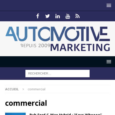
ACCUEIL
commercial
commercial
Pub Ford C-Max Hybrid : “Says Wheeee”…