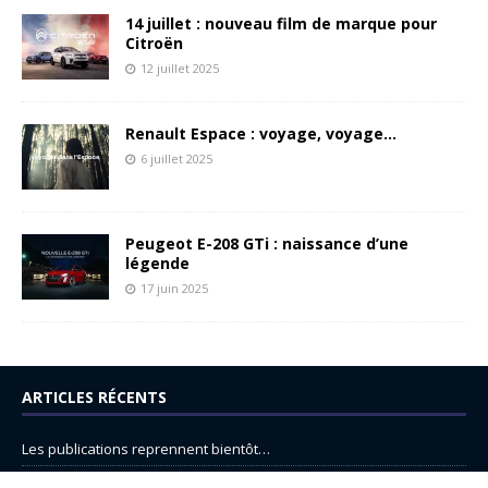
14 juillet : nouveau film de marque pour
Citroën
12 juillet 2025
Renault Espace : voyage, voyage…
6 juillet 2025
Peugeot E-208 GTi : naissance d’une
légende
17 juin 2025
ARTICLES RÉCENTS
Les publications reprennent bientôt…
DS N°8 : Oui, les français vont parfois trop loin.