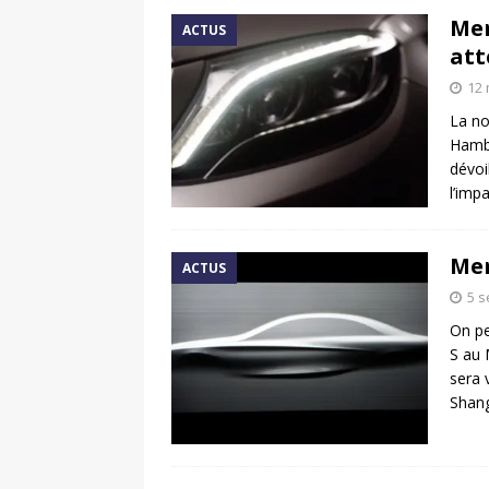
Mer
ACTUS
att
12 
La no
Hambo
dévoi
l’imp
Mer
ACTUS
5 
On pe
S au 
sera 
Shang