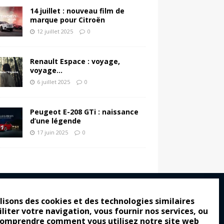
14 juillet : nouveau film de
marque pour Citroën
12 juillet 2025
0
Renault Espace : voyage,
voyage…
6 juillet 2025
0
Peugeot E-208 GTi : naissance
d’une légende
17 juin 2025
0
lisons des cookies et des technologies similaires
iliter votre navigation, vous fournir nos services, ou
ro : pour les gens vrais
comprendre comment vous utilisez notre site web