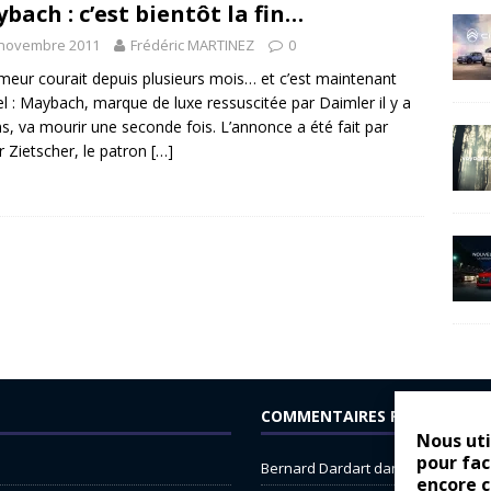
bach : c’est bientôt la fin…
 novembre 2011
Frédéric MARTINEZ
0
meur courait depuis plusieurs mois… et c’est maintenant
iel : Maybach, marque de luxe ressuscitée par Daimler il y a
ns, va mourir une seconde fois. L’annonce a été fait par
r Zietscher, le patron
[…]
COMMENTAIRES RÉCENTS
Nous uti
pour fac
Bernard Dardart
dans
Dacia Sande
encore 