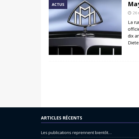
May
ACTUS
26
La ru
offic
dix a
Diete
ARTICLES RÉCENTS
Les publications reprennent bientôt…