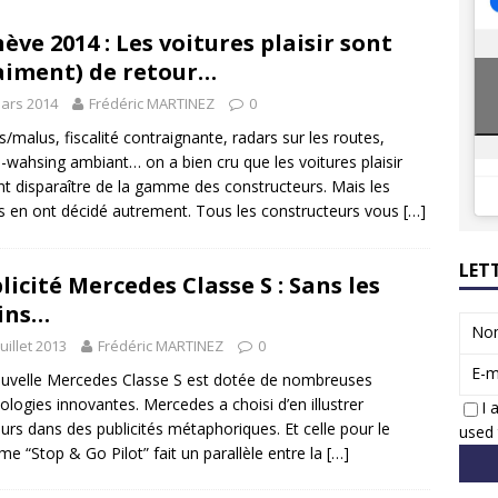
8 GTi : naissance d’une légende
ACTUS
ève 2014 : Les voitures plaisir sont
 Honda dévoile un spot publicitaire… confiné!
ACTUS
aiment) de retour…
ars 2014
Frédéric MARTINEZ
0
/malus, fiscalité contraignante, radars sur les routes,
-wahsing ambiant… on a bien cru que les voitures plaisir
ent disparaître de la gamme des constructeurs. Mais les
ts en ont décidé autrement. Tous les constructeurs vous
[…]
LET
licité Mercedes Classe S : Sans les
ins…
No
juillet 2013
Frédéric MARTINEZ
0
E-m
uvelle Mercedes Classe S est dotée de nombreuses
ologies innovantes. Mercedes a choisi d’en illustrer
I 
eurs dans des publicités métaphoriques. Et celle pour le
used 
me “Stop & Go Pilot” fait un parallèle entre la
[…]