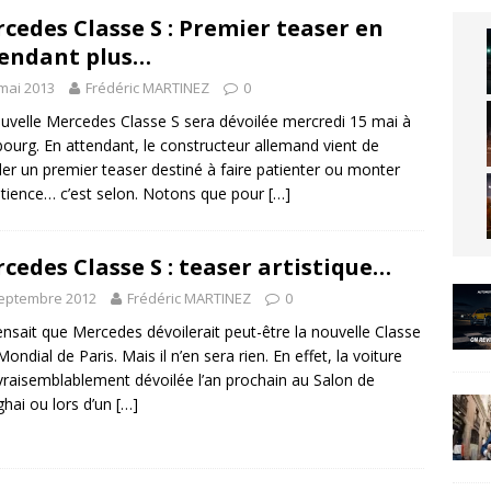
cedes Classe S : Premier teaser en
endant plus…
mai 2013
Frédéric MARTINEZ
0
uvelle Mercedes Classe S sera dévoilée mercredi 15 mai à
urg. En attendant, le constructeur allemand vient de
ler un premier teaser destiné à faire patienter ou monter
atience… c’est selon. Notons que pour
[…]
cedes Classe S : teaser artistique…
septembre 2012
Frédéric MARTINEZ
0
nsait que Mercedes dévoilerait peut-être la nouvelle Classe
Mondial de Paris. Mais il n’en sera rien. En effet, la voiture
vraisemblablement dévoilée l’an prochain au Salon de
hai ou lors d’un
[…]