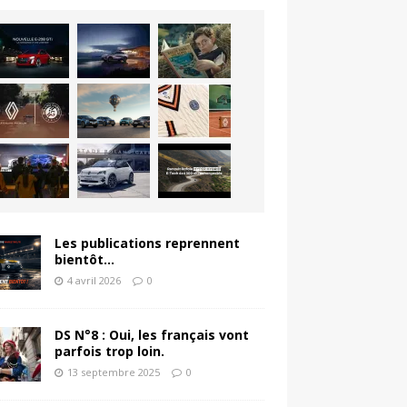
Les publications reprennent
bientôt…
4 avril 2026
0
DS N°8 : Oui, les français vont
parfois trop loin.
13 septembre 2025
0