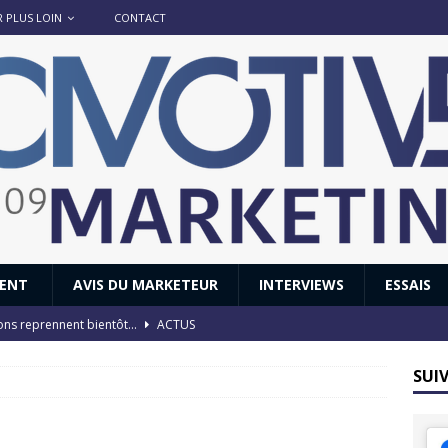
R PLUS LOIN
CONTACT
IENT
AVIS DU MARKETEUR
INTERVIEWS
ESSAIS
ions reprennent bientôt…
ACTUS
8 : Oui, les français vont parfois trop loin.
ACTUS
SUI
 : nouveau film de marque pour Citroën
AVIS DU MARKETEUR
ace : voyage, voyage…
ACTUS