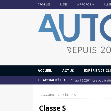
ARCHIVES
LIENS
A PROPOS
ALLE
ACCUEIL
ACTUS
EXPÉRIENCE CL
[ 4 avril 2026 ]
Les publicat
FIL ACTUALITÉS
[ 13 septembre 2025 ]
DS N°
ACCUEIL
Classe S
[ 12 juillet 2025 ]
14 juillet
[ 6 juillet 2025 ]
Renault Esp
Classe S