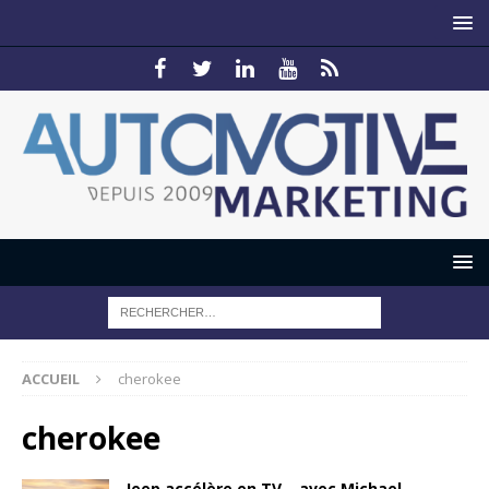
ACCUEIL
cherokee
cherokee
Jeep accélère en TV… avec Michael