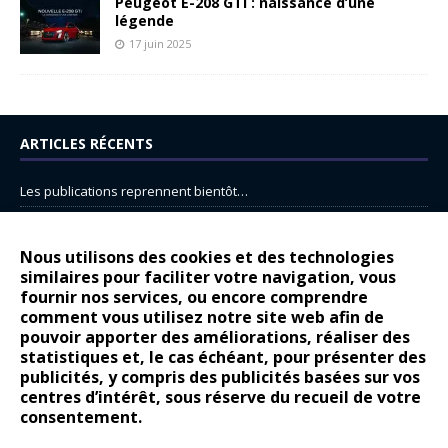
Peugeot E-208 GTi : naissance d’une
légende
17 juin 2025
ARTICLES RÉCENTS
Les publications reprennent bientôt…
DS N°8 : Oui, les français vont parfois trop loin.
14 juillet : nouveau film de marque pour Citroën
Nous utilisons des cookies et des technologies
similaires pour faciliter votre navigation, vous
Renault Espace : voyage, voyage…
fournir nos services, ou encore comprendre
Peugeot E-208 GTi : naissance d’une légende
comment vous utilisez notre site web afin de
pouvoir apporter des améliorations, réaliser des
statistiques et, le cas échéant, pour présenter des
COMMENTAIRES RÉCENTS
publicités, y compris des publicités basées sur vos
centres d’intérêt, sous réserve du recueil de votre
Bernard Dardart
dans
Dacia Sandero : pour les gens vrais
consentement.
Gilly
dans
Citroën ë-C3 : la révolution a commencé