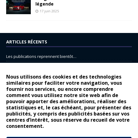
légende
17 juin 2025
ARTICLES RÉCENTS
Les publications reprennent bientôt…
DS N°8 : Oui, les français vont parfois trop loin.
14 juillet : nouveau film de marque pour Citroën
Nous utilisons des cookies et des technologies
similaires pour faciliter votre navigation, vous
Renault Espace : voyage, voyage…
fournir nos services, ou encore comprendre
Peugeot E-208 GTi : naissance d’une légende
comment vous utilisez notre site web afin de
pouvoir apporter des améliorations, réaliser des
statistiques et, le cas échéant, pour présenter des
COMMENTAIRES RÉCENTS
publicités, y compris des publicités basées sur vos
centres d’intérêt, sous réserve du recueil de votre
Bernard Dardart
dans
Dacia Sandero : pour les gens vrais
consentement.
Gilly
dans
Citroën ë-C3 : la révolution a commencé