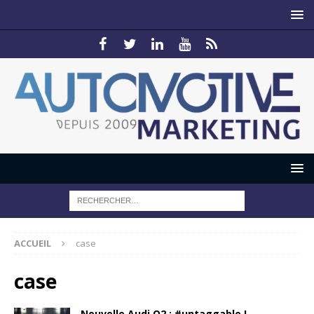
ACCUEIL
case
case
Nouvelle Audi Q2 : #untaggable !