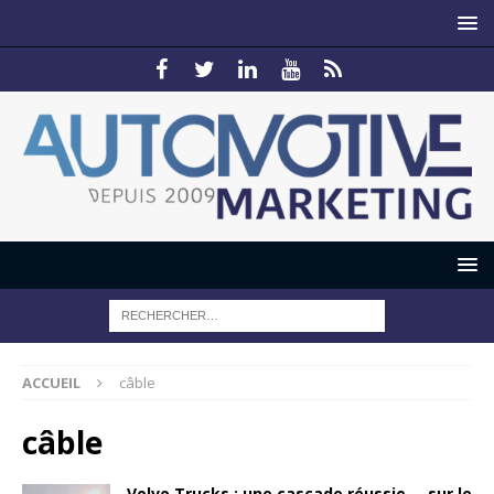
ACCUEIL
câble
câble
Volvo Trucks : une cascade réussie…. sur le