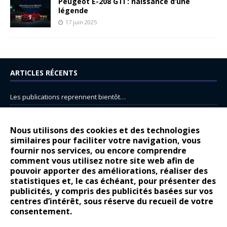
Peugeot E-208 GTi : naissance d’une
légende
17 juin 2025
ARTICLES RÉCENTS
Les publications reprennent bientôt…
DS N°8 : Oui, les français vont parfois trop loin.
14 juillet : nouveau film de marque pour Citroën
Nous utilisons des cookies et des technologies
similaires pour faciliter votre navigation, vous
Renault Espace : voyage, voyage…
fournir nos services, ou encore comprendre
Peugeot E-208 GTi : naissance d’une légende
comment vous utilisez notre site web afin de
pouvoir apporter des améliorations, réaliser des
statistiques et, le cas échéant, pour présenter des
COMMENTAIRES RÉCENTS
publicités, y compris des publicités basées sur vos
centres d’intérêt, sous réserve du recueil de votre
Bernard Dardart
dans
Dacia Sandero : pour les gens vrais
consentement.
Gilly
dans
Citroën ë-C3 : la révolution a commencé