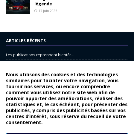
légende
17 juin 2025
ARTICLES RÉCENTS
Les publications reprennent bientôt…
DS N°8 : Oui, les français vont parfois trop loin.
14 juillet : nouveau film de marque pour Citroën
Nous utilisons des cookies et des technologies
similaires pour faciliter votre navigation, vous
Renault Espace : voyage, voyage…
fournir nos services, ou encore comprendre
Peugeot E-208 GTi : naissance d’une légende
comment vous utilisez notre site web afin de
pouvoir apporter des améliorations, réaliser des
statistiques et, le cas échéant, pour présenter des
COMMENTAIRES RÉCENTS
publicités, y compris des publicités basées sur vos
centres d’intérêt, sous réserve du recueil de votre
Bernard Dardart
dans
Dacia Sandero : pour les gens vrais
consentement.
Gilly
dans
Citroën ë-C3 : la révolution a commencé