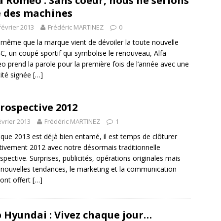
a Romeo : Sans coeur, nous ne serions
 des machines
février 2013
Frédéric MARTINEZ
0
 même que la marque vient de dévoiler la toute nouvelle
4C, un coupé sportif qui symbolise le renouveau, Alfa
 prend la parole pour la première fois de l’année avec une
cité signée
[…]
rospective 2012
évrier 2013
Frédéric MARTINEZ
1
 que 2013 est déjà bien entamé, il est temps de clôturer
itivement 2012 avec notre désormais traditionnelle
spective. Surprises, publicités, opérations originales mais
 nouvelles tendances, le marketing et la communication
ont offert
[…]
 Hyundai : Vivez chaque jour…