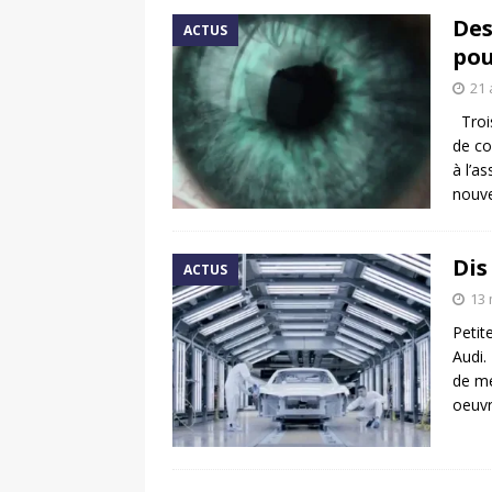
Des
ACTUS
pou
21 
Trois
de co
à l’a
nouv
Dis
ACTUS
13 
Petit
Audi.
de me
oeuvr