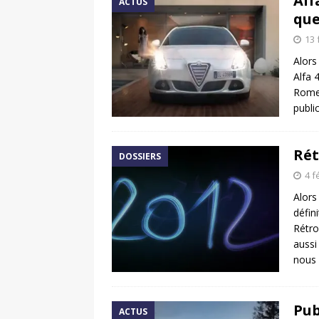
Alf
ACTUS
que
13 
Alors
Alfa 
Romeo
publi
Rét
DOSSIERS
4 f
Alors
défin
Rétro
aussi
nous 
Pub
ACTUS