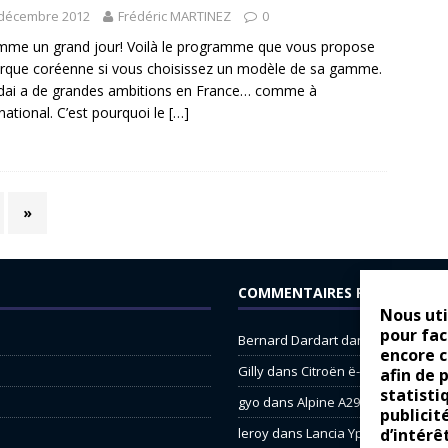
 décembre 2012
Frédéric MARTINEZ
0
me un grand jour! Voilà le programme que vous propose
rque coréenne si vous choisissez un modèle de sa gamme.
dai a de grandes ambitions en France… comme à
ernational. C’est pourquoi le
[…]
»
COMMENTAIRES RÉCENTS
Nous uti
pour fac
Bernard Dardart
dans
Dacia Sande
encore 
Gilly
dans
Citroën ë-C3 : la révolu
afin de 
statisti
gyo
dans
Alpine A290 : L’irrésistibl
publicit
d’intérê
leroy
dans
Lancia Ypsilon : nature