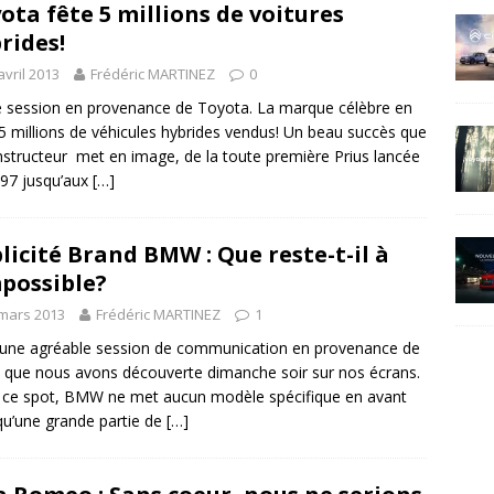
ota fête 5 millions de voitures
rides!
avril 2013
Frédéric MARTINEZ
0
e session en provenance de Toyota. La marque célèbre en
 5 millions de véhicules hybrides vendus! Un beau succès que
nstructeur met en image, de la toute première Prius lancée
97 jusqu’aux
[…]
licité Brand BMW : Que reste-t-il à
mpossible?
mars 2013
Frédéric MARTINEZ
1
 une agréable session de communication en provenance de
ue nous avons découverte dimanche soir sur nos écrans.
ce spot, BMW ne met aucun modèle spécifique en avant
qu’une grande partie de
[…]