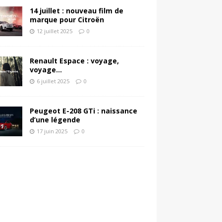
14 juillet : nouveau film de
marque pour Citroën
12 juillet 2025
0
Renault Espace : voyage,
voyage…
6 juillet 2025
0
Peugeot E-208 GTi : naissance
d’une légende
17 juin 2025
0