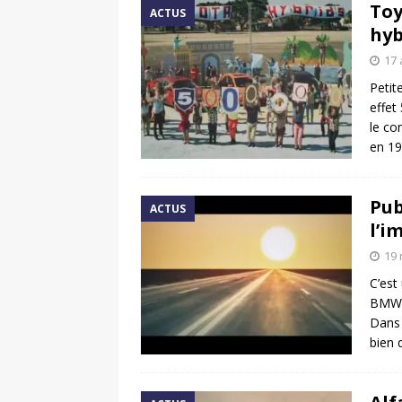
Toy
ACTUS
hyb
17 
Petit
effet
le co
en 19
Pub
ACTUS
l’i
19 
C’est
BMW q
Dans 
bien 