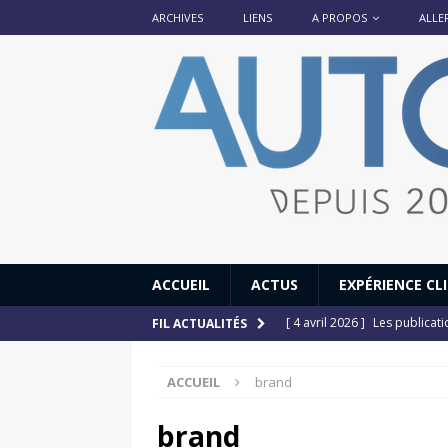
ARCHIVES
LIENS
A PROPOS
ALLE
ACCUEIL
ACTUS
EXPÉRIENCE CL
[ 4 avril 2026 ]
Les publicat
FIL ACTUALITÉS
[ 13 septembre 2025 ]
DS N°
ACCUEIL
brand
[ 12 juillet 2025 ]
14 juillet
[ 6 juillet 2025 ]
Renault Esp
brand