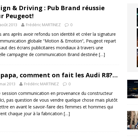
ign & Driving : Pub Brand réussie
r Peugeot!
août 2013
Frédéric MARTINEZ
0
 ans après avoir refondu son identité et créer la signature
mmunication globale “Motion & Emotion“, Peugeot repart
ssaut des écrans publicitaires mondiaux à travers une
elle campagne de communication Brand destinée
[…]
 papa, comment on fait les Audi R8?…
mai 2013
Frédéric MARTINEZ
0
e session communication en provenance du constructeur
 Ici, pas question de vous vendre quelque chose mais plutôt
ttre en avant le savoir-faire des femmes et hommes qui
ent chaque jour à la fabrication
[…]