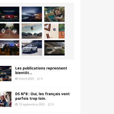
Les publications reprennent
bientôt…
4 avril 2026
0
DS N°8 : Oui, les français vont
parfois trop loin.
13 septembre 2025
0