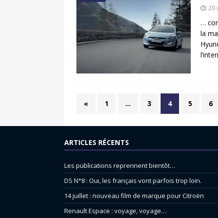
20
… com
la ma
Hyun
l’int
«
1
…
3
4
5
6
ARTICLES RÉCENTS
Les publications reprennent bientôt…
DS N°8 : Oui, les français vont parfois trop loin.
14 juillet : nouveau film de marque pour Citroën
Renault Espace : voyage, voyage…