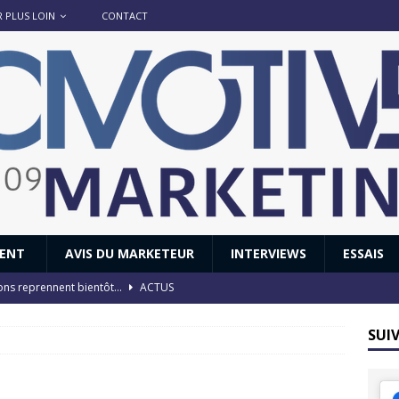
R PLUS LOIN
CONTACT
IENT
AVIS DU MARKETEUR
INTERVIEWS
ESSAIS
ions reprennent bientôt…
ACTUS
8 : Oui, les français vont parfois trop loin.
ACTUS
SUI
 : nouveau film de marque pour Citroën
AVIS DU MARKETEUR
ace : voyage, voyage…
ACTUS