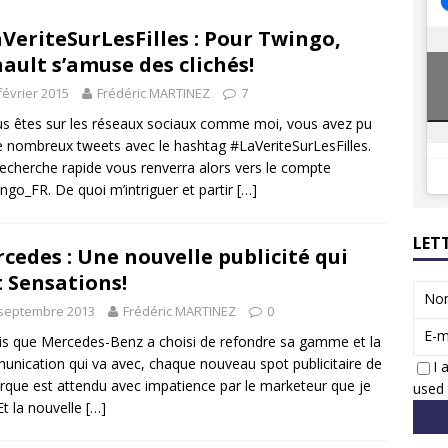
8 GTi : naissance d’une légende
ACTUS
VeriteSurLesFilles : Pour Twingo,
 Honda dévoile un spot publicitaire… confiné!
ACTUS
ault s’amuse des clichés!
février 2015
Frédéric MARTINEZ
7
us êtes sur les réseaux sociaux comme moi, vous avez pu
de nombreux tweets avec le hashtag #LaVeriteSurLesFilles.
echerche rapide vous renverra alors vers le compte
go_FR. De quoi m’intriguer et partir
[…]
LET
cedes : Une nouvelle publicité qui
t Sensations!
No
 septembre 2013
Frédéric MARTINEZ
0
E-m
s que Mercedes-Benz a choisi de refondre sa gamme et la
nication qui va avec, chaque nouveau spot publicitaire de
I 
rque est attendu avec impatience par le marketeur que je
used 
 Et la nouvelle
[…]