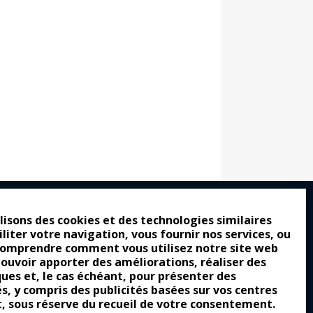
lisons des cookies et des technologies similaires
iliter votre navigation, vous fournir nos services, ou
ro : pour les gens vrais
comprendre comment vous utilisez notre site web
tion a commencé
pouvoir apporter des améliorations, réaliser des
ques et, le cas échéant, pour présenter des
e attraction de la légèreté
és, y compris des publicités basées sur vos centres
t, sous réserve du recueil de votre consentement.
llement envoûtante ?