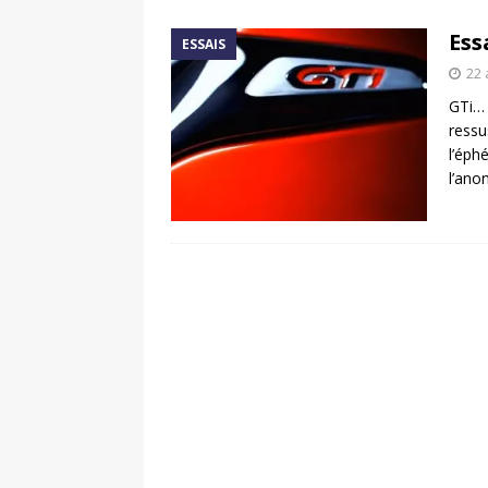
[ 17 juin 2025 ]
Peugeot E-20
Ess
ESSAIS
[ 11 avril 2020 ]
#StayHome :
22 
GTi… 
ressu
l’éph
l’an