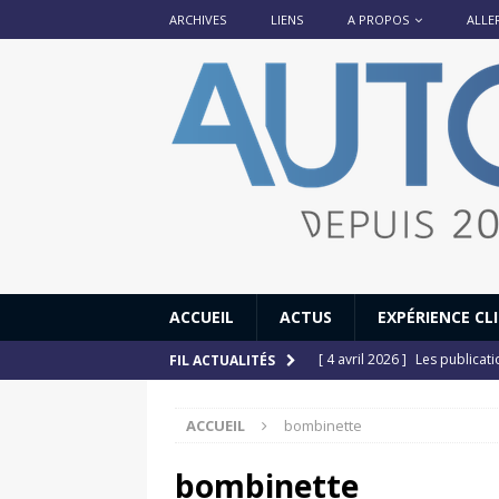
ARCHIVES
LIENS
A PROPOS
ALLE
ACCUEIL
ACTUS
EXPÉRIENCE CL
[ 4 avril 2026 ]
Les publicat
FIL ACTUALITÉS
[ 13 septembre 2025 ]
DS N°
ACCUEIL
bombinette
[ 12 juillet 2025 ]
14 juillet
[ 6 juillet 2025 ]
Renault Esp
bombinette