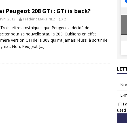
8 GTi : naissance d’une légende
ACTUS
ai Peugeot 208 GTi : GTi is back?
 Honda dévoile un spot publicitaire… confiné!
ACTUS
avril 2013
Frédéric MARTINEZ
2
Trois lettres mythiques que Peugeot a décidé de
sciter pour sa nouvelle star, la 208. Oublions en effet
émère version GTi de la 308 qui n’a jamais réussi à sortir de
onymat. Non, Peugeot
[…]
LET
No
E-m
I 
used 