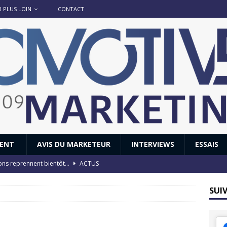
R PLUS LOIN
CONTACT
IENT
AVIS DU MARKETEUR
INTERVIEWS
ESSAIS
ions reprennent bientôt…
ACTUS
8 : Oui, les français vont parfois trop loin.
ACTUS
SUI
 : nouveau film de marque pour Citroën
AVIS DU MARKETEUR
ace : voyage, voyage…
ACTUS