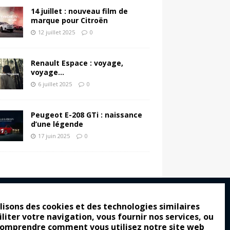
14 juillet : nouveau film de
marque pour Citroën
12 juillet 2025
0
Renault Espace : voyage,
voyage…
6 juillet 2025
0
Peugeot E-208 GTi : naissance
d’une légende
17 juin 2025
0
lisons des cookies et des technologies similaires
iliter votre navigation, vous fournir nos services, ou
ro : pour les gens vrais
comprendre comment vous utilisez notre site web