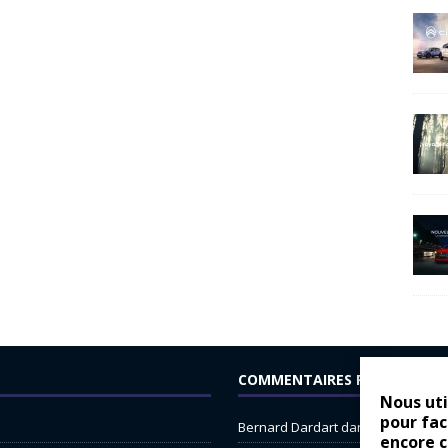
COMMENTAIRES RÉCENTS
Nous uti
pour fac
Bernard Dardart
dans
Dacia Sande
encore 