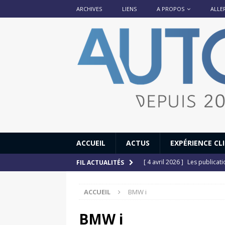
ARCHIVES
LIENS
A PROPOS
ALLE
ACCUEIL
ACTUS
EXPÉRIENCE CL
[ 4 avril 2026 ]
Les publicat
FIL ACTUALITÉS
[ 13 septembre 2025 ]
DS N°
ACCUEIL
BMW i
[ 12 juillet 2025 ]
14 juillet
[ 6 juillet 2025 ]
Renault Esp
BMW i