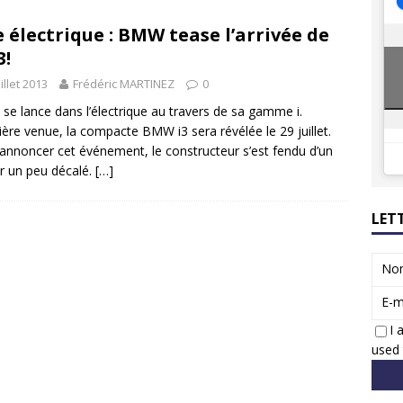
8 GTi : naissance d’une légende
ACTUS
 électrique : BMW tease l’arrivée de
 Honda dévoile un spot publicitaire… confiné!
ACTUS
3!
uillet 2013
Frédéric MARTINEZ
0
e lance dans l’électrique au travers de sa gamme i.
ère venue, la compacte BMW i3 sera révélée le 29 juillet.
annoncer cet événement, le constructeur s’est fendu d’un
r un peu décalé.
[…]
LET
No
E-m
I 
used 