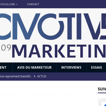
R PLUS LOIN
CONTACT
IENT
AVIS DU MARKETEUR
INTERVIEWS
ESSAIS
ions reprennent bientôt…
ACTUS
8 : Oui, les français vont parfois trop loin.
ACTUS
SUI
 : nouveau film de marque pour Citroën
AVIS DU MARKETEUR
ace : voyage, voyage…
ACTUS