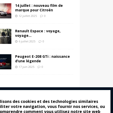
14 juillet : nouveau film de
marque pour Citroën
12 juillet 2025
0
Renault Espace : voyage,
voyage…
6 juillet 2025
0
Peugeot E-208 GTi : naissance
d’une légende
17 juin 2025
0
lisons des cookies et des technologies similaires
iliter votre navigation, vous fournir nos services, ou
ro : pour les gens vrais
comprendre comment vous utilisez notre site web