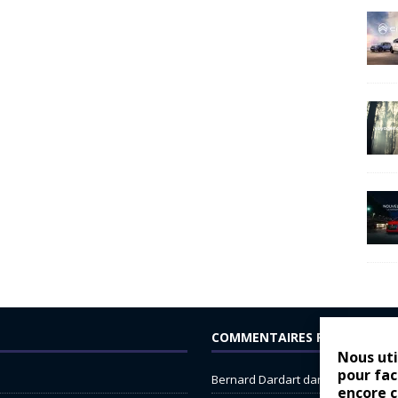
COMMENTAIRES RÉCENTS
Nous uti
pour fac
Bernard Dardart
dans
Dacia Sande
encore 