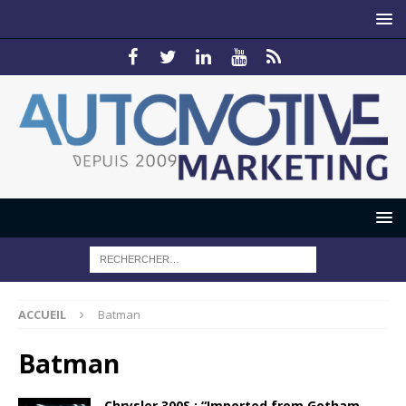
ACCUEIL
Batman
Batman
Chrysler 300S : “Imported from Gotham