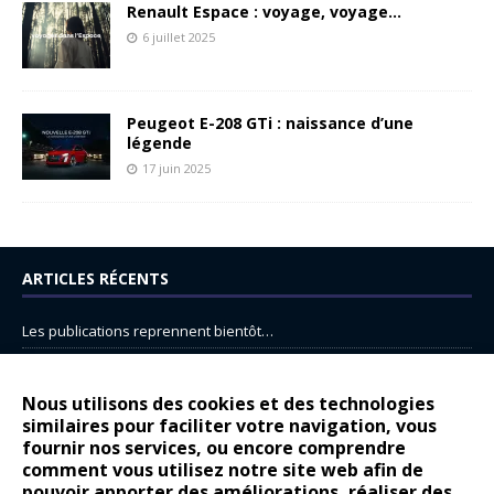
Renault Espace : voyage, voyage…
6 juillet 2025
Peugeot E-208 GTi : naissance d’une
légende
17 juin 2025
ARTICLES RÉCENTS
Les publications reprennent bientôt…
DS N°8 : Oui, les français vont parfois trop loin.
14 juillet : nouveau film de marque pour Citroën
Nous utilisons des cookies et des technologies
similaires pour faciliter votre navigation, vous
Renault Espace : voyage, voyage…
fournir nos services, ou encore comprendre
Peugeot E-208 GTi : naissance d’une légende
comment vous utilisez notre site web afin de
pouvoir apporter des améliorations, réaliser des