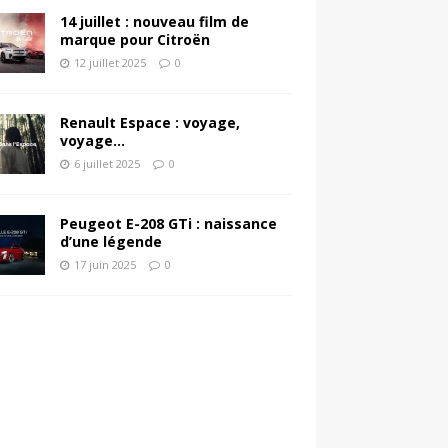
14 juillet : nouveau film de
marque pour Citroën
12 juillet 2025
0
Renault Espace : voyage,
voyage…
6 juillet 2025
0
Peugeot E-208 GTi : naissance
d’une légende
17 juin 2025
0