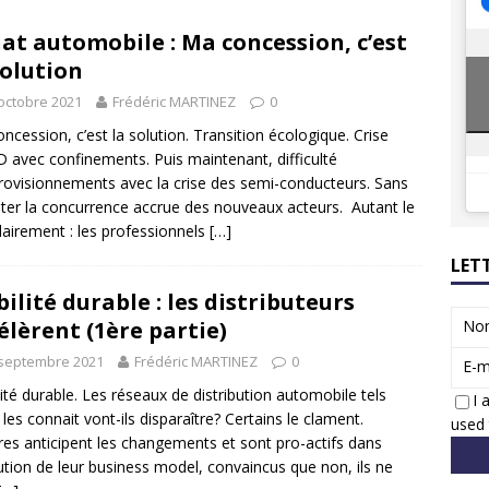
8 GTi : naissance d’une légende
ACTUS
at automobile : Ma concession, c’est
 Honda dévoile un spot publicitaire… confiné!
ACTUS
solution
octobre 2021
Frédéric MARTINEZ
0
ncession, c’est la solution. Transition écologique. Crise
 avec confinements. Puis maintenant, difficulté
rovisionnements avec la crise des semi-conducteurs. Sans
er la concurrence accrue des nouveaux acteurs. Autant le
clairement : les professionnels
[…]
LET
ilité durable : les distributeurs
élèrent (1ère partie)
No
 septembre 2021
Frédéric MARTINEZ
0
E-m
ité durable. Les réseaux de distribution automobile tels
I 
 les connait vont-ils disparaître? Certains le clament.
used 
res anticipent les changements et sont pro-actifs dans
lution de leur business model, convaincus que non, ils ne