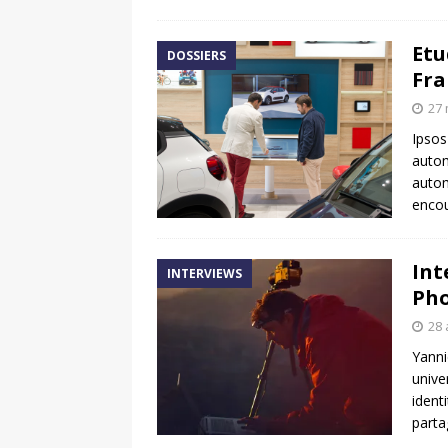
Etu
DOSSIERS
Fra
27 
Ipsos
autom
autom
encou
Int
INTERVIEWS
Pho
28 
Yanni
unive
identi
parta