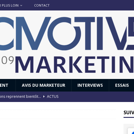
R PLUS LOIN
CONTACT
IENT
AVIS DU MARKETEUR
INTERVIEWS
ESSAIS
ions reprennent bientôt…
ACTUS
8 : Oui, les français vont parfois trop loin.
ACTUS
SUI
 : nouveau film de marque pour Citroën
AVIS DU MARKETEUR
ace : voyage, voyage…
ACTUS