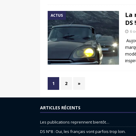
La 
ACTUS
DS !
6 o
Aujou
marqu
modèl
inspi
1
2
»
ARTICLES RÉCENTS
Les publications reprennent bientôt…
DS N°8 : Oui, les français vont parfois trop loin.