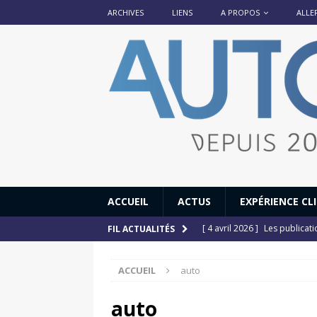
ARCHIVES
LIENS
A PROPOS
ALLE
ACCUEIL
ACTUS
EXPÉRIENCE CL
[ 4 avril 2026 ]
Les publicat
FIL ACTUALITÉS
[ 13 septembre 2025 ]
DS N°
ACCUEIL
auto
[ 12 juillet 2025 ]
14 juillet
[ 6 juillet 2025 ]
Renault Esp
auto