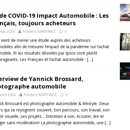
de COVID-19 Impact Automobile : Les
nçais, toujours acheteurs
mai 2020
Frédéric MARTINEZ
0
 vient de mener une étude auprès des acheteurs
obiles afin de mesurer l’impact de la pandémie sur l’achat
obile. Et les résultats dévoilés par Ipsos sont plutôt
rageants. Les Français et l’achat automobile :
[…]
erview de Yannick Brossard,
tographe automobile
avril 2020
Frédéric MARTINEZ
0
ck Brossard est photographe automobile & lifestyle. Deux
rs qui se rejoignent souvent. Son parcours, son travail, son
té visuelle, ses projets… Entretien à voir, écouter, lire et
ger sans modération! La photographie automobile, une
[…]