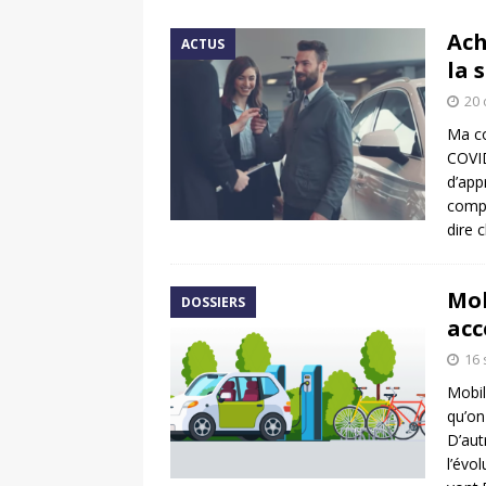
[ 17 juin 2025 ]
Peugeot E-20
Ach
ACTUS
[ 11 avril 2020 ]
#StayHome :
la 
20 
Ma co
COVID
d’app
compt
dire 
Mob
DOSSIERS
acc
16
Mobil
qu’on
D’aut
l’évo