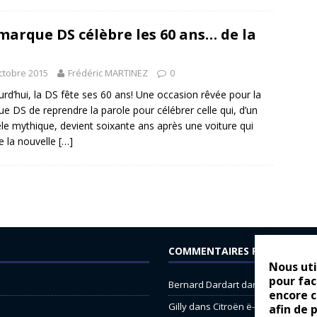
marque DS célèbre les 60 ans… de la
ctobre 2015
Frédéric MARTINEZ
0
rd’hui, la DS fête ses 60 ans! Une occasion rêvée pour la
e DS de reprendre la parole pour célébrer celle qui, d’un
e mythique, devient soixante ans après une voiture qui
re la nouvelle
[…]
COMMENTAIRES RÉCENTS
Nous uti
pour fac
Bernard Dardart
dans
Dacia Sande
encore 
Gilly
dans
Citroën ë-C3 : la révolu
afin de 