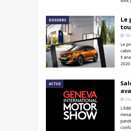
vont
Le 
DOSSIERS
tou
18 
Le pr
cabin
Il an
2020.
Sal
ACTUS
ava
29 
L’édi
minut
pandé
confi