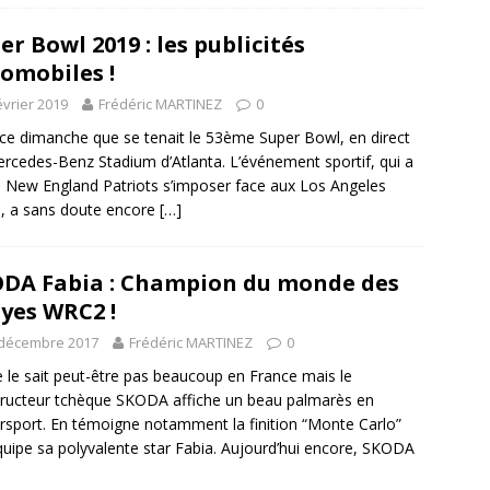
er Bowl 2019 : les publicités
omobiles !
évrier 2019
Frédéric MARTINEZ
0
 ce dimanche que se tenait le 53ème Super Bowl, en direct
rcedes-Benz Stadium d’Atlanta. L’événement sportif, qui a
s New England Patriots s’imposer face aux Los Angeles
, a sans doute encore
[…]
DA Fabia : Champion du monde des
lyes WRC2 !
 décembre 2017
Frédéric MARTINEZ
0
 le sait peut-être pas beaucoup en France mais le
ructeur tchèque SKODA affiche un beau palmarès en
sport. En témoigne notamment la finition “Monte Carlo”
quipe sa polyvalente star Fabia. Aujourd’hui encore, SKODA