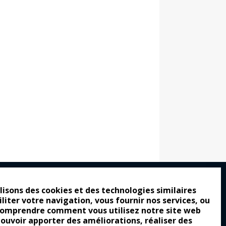
lisons des cookies et des technologies similaires
iliter votre navigation, vous fournir nos services, ou
ro : pour les gens vrais
comprendre comment vous utilisez notre site web
tion a commencé
pouvoir apporter des améliorations, réaliser des