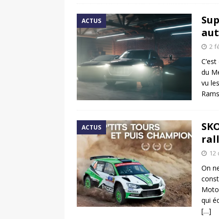
Sup
ACTUS
aut
2 f
C’est
du Me
vu le
Rams
SKO
ACTUS
ral
12
On ne
const
Motor
qui é
[…]