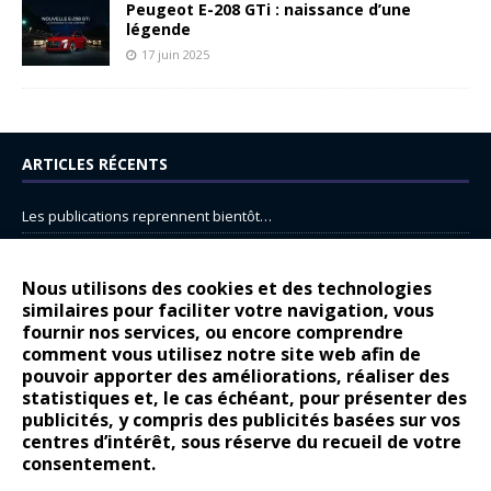
Peugeot E-208 GTi : naissance d’une
légende
17 juin 2025
ARTICLES RÉCENTS
Les publications reprennent bientôt…
DS N°8 : Oui, les français vont parfois trop loin.
14 juillet : nouveau film de marque pour Citroën
Nous utilisons des cookies et des technologies
similaires pour faciliter votre navigation, vous
Renault Espace : voyage, voyage…
fournir nos services, ou encore comprendre
comment vous utilisez notre site web afin de
Peugeot E-208 GTi : naissance d’une légende
pouvoir apporter des améliorations, réaliser des
statistiques et, le cas échéant, pour présenter des
COMMENTAIRES RÉCENTS
publicités, y compris des publicités basées sur vos
centres d’intérêt, sous réserve du recueil de votre
Bernard Dardart
dans
Dacia Sandero : pour les gens vrais
consentement.
Gilly
dans
Citroën ë-C3 : la révolution a commencé