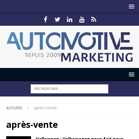
ACCUEIL
après-vente
après-vente
Halloween : Volkswagen nous fait peur…