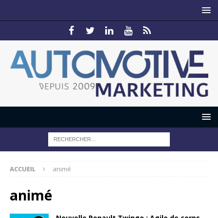
ACCUEIL
animé
animé
Nouvelle Renault Twingo : Agile de corps…