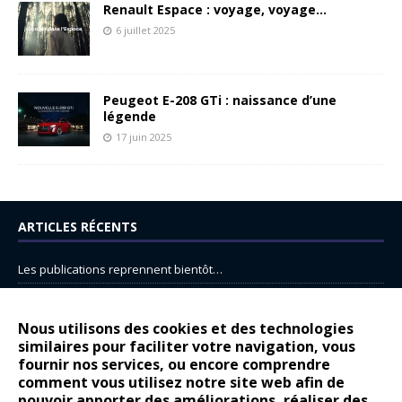
Renault Espace : voyage, voyage…
6 juillet 2025
Peugeot E-208 GTi : naissance d’une
légende
17 juin 2025
ARTICLES RÉCENTS
Les publications reprennent bientôt…
DS N°8 : Oui, les français vont parfois trop loin.
14 juillet : nouveau film de marque pour Citroën
Nous utilisons des cookies et des technologies
similaires pour faciliter votre navigation, vous
Renault Espace : voyage, voyage…
fournir nos services, ou encore comprendre
Peugeot E-208 GTi : naissance d’une légende
comment vous utilisez notre site web afin de
pouvoir apporter des améliorations, réaliser des