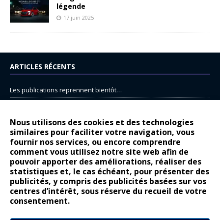
légende
17 juin 2025
ARTICLES RÉCENTS
Les publications reprennent bientôt…
DS N°8 : Oui, les français vont parfois trop loin.
14 juillet : nouveau film de marque pour Citroën
Nous utilisons des cookies et des technologies
similaires pour faciliter votre navigation, vous
Renault Espace : voyage, voyage…
fournir nos services, ou encore comprendre
Peugeot E-208 GTi : naissance d’une légende
comment vous utilisez notre site web afin de
pouvoir apporter des améliorations, réaliser des
statistiques et, le cas échéant, pour présenter des
COMMENTAIRES RÉCENTS
publicités, y compris des publicités basées sur vos
centres d’intérêt, sous réserve du recueil de votre
Bernard Dardart
dans
Dacia Sandero : pour les gens vrais
consentement.
Gilly
dans
Citroën ë-C3 : la révolution a commencé