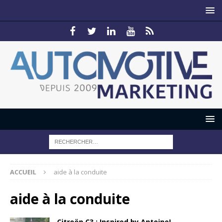
ACCUEIL
aide à la conduite
aide à la conduite
Citroën C3 : Inspired by Antoine!