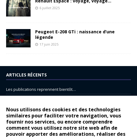
Renault Espace : voyage, voyage…
6 juillet 2025
Peugeot E-208 GTi : naissance d’une
légende
17 juin 2025
ARTICLES RÉCENTS
Les publications reprennent bientôt…
DS N°8 : Oui, les français vont parfois trop loin.
14 juillet : nouveau film de marque pour Citroën
Nous utilisons des cookies et des technologies
similaires pour faciliter votre navigation, vous
Renault Espace : voyage, voyage…
fournir nos services, ou encore comprendre
Peugeot E-208 GTi : naissance d’une légende
comment vous utilisez notre site web afin de
pouvoir apporter des améliorations, réaliser des