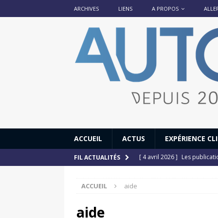
ARCHIVES
LIENS
A PROPOS
ALLE
ACCUEIL
ACTUS
EXPÉRIENCE CL
[ 4 avril 2026 ]
Les publicat
FIL ACTUALITÉS
[ 13 septembre 2025 ]
DS N°
ACCUEIL
aide
[ 12 juillet 2025 ]
14 juillet
[ 6 juillet 2025 ]
Renault Esp
aide