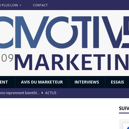
R PLUS LOIN
CONTACT
IENT
AVIS DU MARKETEUR
INTERVIEWS
ESSAIS
ions reprennent bientôt…
ACTUS
8 : Oui, les français vont parfois trop loin.
ACTUS
SUI
 : nouveau film de marque pour Citroën
AVIS DU MARKETEUR
ace : voyage, voyage…
ACTUS