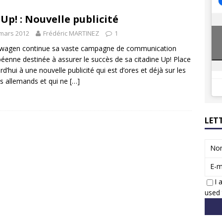
8 GTi : naissance d’une légende
ACTUS
Up! : Nouvelle publicité
 Honda dévoile un spot publicitaire… confiné!
ACTUS
mars 2012
Frédéric MARTINEZ
1
swagen continue sa vaste campagne de communication
éenne destinée à assurer le succès de sa citadine Up! Place
rd’hui à une nouvelle publicité qui est d’ores et déjà sur les
s allemands et qui ne
[…]
LET
No
E-m
I 
used 