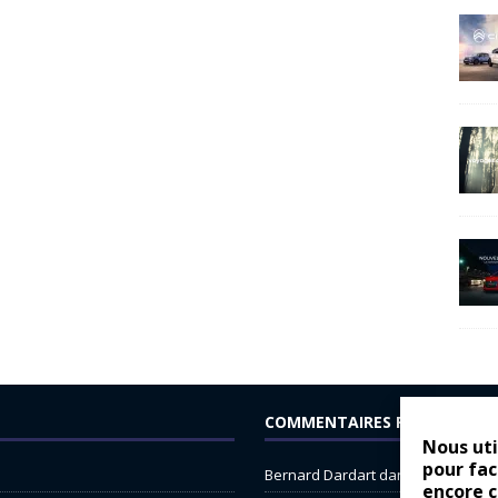
COMMENTAIRES RÉCENTS
Nous uti
pour fac
Bernard Dardart
dans
Dacia Sande
encore 