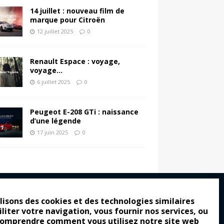
14 juillet : nouveau film de
marque pour Citroën
12 juillet 2025
0
Renault Espace : voyage,
voyage…
6 juillet 2025
0
Peugeot E-208 GTi : naissance
d’une légende
17 juin 2025
0
lisons des cookies et des technologies similaires
iliter votre navigation, vous fournir nos services, ou
ro : pour les gens vrais
comprendre comment vous utilisez notre site web