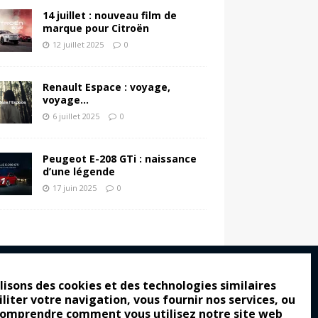
14 juillet : nouveau film de
marque pour Citroën
12 juillet 2025
0
Renault Espace : voyage,
voyage…
6 juillet 2025
0
Peugeot E-208 GTi : naissance
d’une légende
17 juin 2025
0
lisons des cookies et des technologies similaires
iliter votre navigation, vous fournir nos services, ou
ro : pour les gens vrais
comprendre comment vous utilisez notre site web