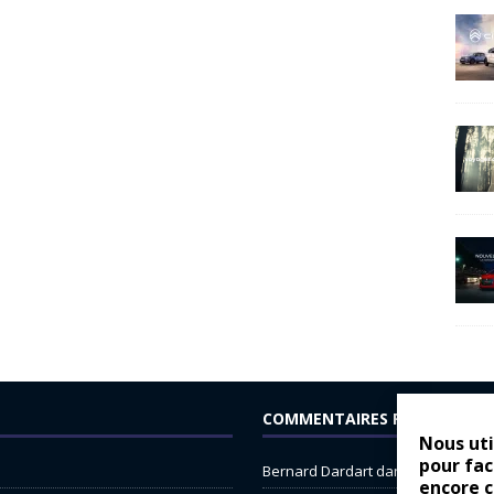
COMMENTAIRES RÉCENTS
Nous uti
pour fac
Bernard Dardart
dans
Dacia Sande
encore 