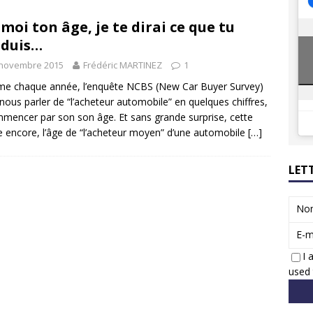
8 GTi : naissance d’une légende
ACTUS
 moi ton âge, je te dirai ce que tu
 Honda dévoile un spot publicitaire… confiné!
ACTUS
nduis…
 novembre 2015
Frédéric MARTINEZ
1
e chaque année, l’enquête NCBS (New Car Buyer Survey)
 nous parler de “l’acheteur automobile” en quelques chiffres,
mencer par son son âge. Et sans grande surprise, cette
 encore, l’âge de “l’acheteur moyen” d’une automobile
[…]
LET
No
E-m
I 
used 