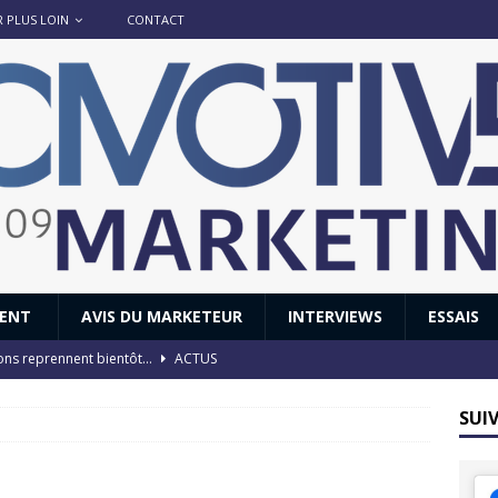
R PLUS LOIN
CONTACT
IENT
AVIS DU MARKETEUR
INTERVIEWS
ESSAIS
ions reprennent bientôt…
ACTUS
8 : Oui, les français vont parfois trop loin.
ACTUS
SUI
 : nouveau film de marque pour Citroën
AVIS DU MARKETEUR
ace : voyage, voyage…
ACTUS