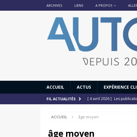
ARCHIVES
LIENS
A PROPOS
ALLE
ACCUEIL
ACTUS
EXPÉRIENCE CL
[ 4 avril 2026 ]
Les publicat
FIL ACTUALITÉS
[ 13 septembre 2025 ]
DS N°
ACCUEIL
âge moyen
[ 12 juillet 2025 ]
14 juillet
[ 6 juillet 2025 ]
Renault Esp
âge moyen