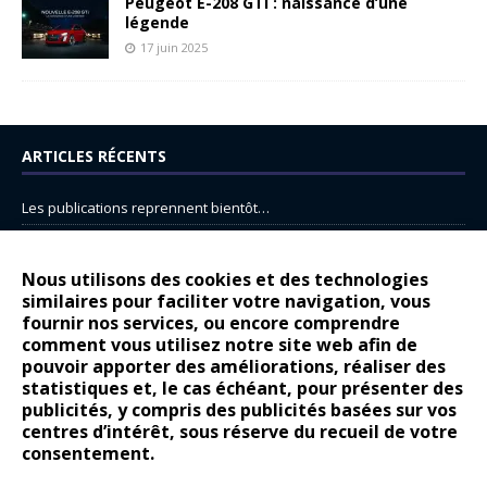
Peugeot E-208 GTi : naissance d’une
légende
17 juin 2025
ARTICLES RÉCENTS
Les publications reprennent bientôt…
DS N°8 : Oui, les français vont parfois trop loin.
14 juillet : nouveau film de marque pour Citroën
Nous utilisons des cookies et des technologies
similaires pour faciliter votre navigation, vous
Renault Espace : voyage, voyage…
fournir nos services, ou encore comprendre
Peugeot E-208 GTi : naissance d’une légende
comment vous utilisez notre site web afin de
pouvoir apporter des améliorations, réaliser des
statistiques et, le cas échéant, pour présenter des
COMMENTAIRES RÉCENTS
publicités, y compris des publicités basées sur vos
centres d’intérêt, sous réserve du recueil de votre
Bernard Dardart
dans
Dacia Sandero : pour les gens vrais
consentement.
Gilly
dans
Citroën ë-C3 : la révolution a commencé