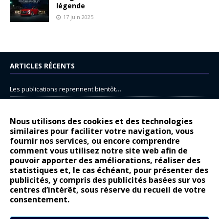
légende
17 juin 2025
ARTICLES RÉCENTS
Les publications reprennent bientôt…
DS N°8 : Oui, les français vont parfois trop loin.
14 juillet : nouveau film de marque pour Citroën
Nous utilisons des cookies et des technologies
similaires pour faciliter votre navigation, vous
Renault Espace : voyage, voyage…
fournir nos services, ou encore comprendre
Peugeot E-208 GTi : naissance d’une légende
comment vous utilisez notre site web afin de
pouvoir apporter des améliorations, réaliser des
statistiques et, le cas échéant, pour présenter des
COMMENTAIRES RÉCENTS
publicités, y compris des publicités basées sur vos
centres d’intérêt, sous réserve du recueil de votre
Bernard Dardart
dans
Dacia Sandero : pour les gens vrais
consentement.
Gilly
dans
Citroën ë-C3 : la révolution a commencé