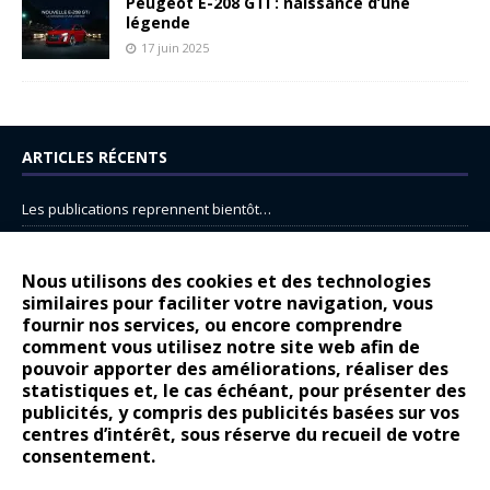
Peugeot E-208 GTi : naissance d’une
légende
17 juin 2025
ARTICLES RÉCENTS
Les publications reprennent bientôt…
DS N°8 : Oui, les français vont parfois trop loin.
14 juillet : nouveau film de marque pour Citroën
Nous utilisons des cookies et des technologies
similaires pour faciliter votre navigation, vous
Renault Espace : voyage, voyage…
fournir nos services, ou encore comprendre
Peugeot E-208 GTi : naissance d’une légende
comment vous utilisez notre site web afin de
pouvoir apporter des améliorations, réaliser des
statistiques et, le cas échéant, pour présenter des
COMMENTAIRES RÉCENTS
publicités, y compris des publicités basées sur vos
centres d’intérêt, sous réserve du recueil de votre
Bernard Dardart
dans
Dacia Sandero : pour les gens vrais
consentement.
Gilly
dans
Citroën ë-C3 : la révolution a commencé