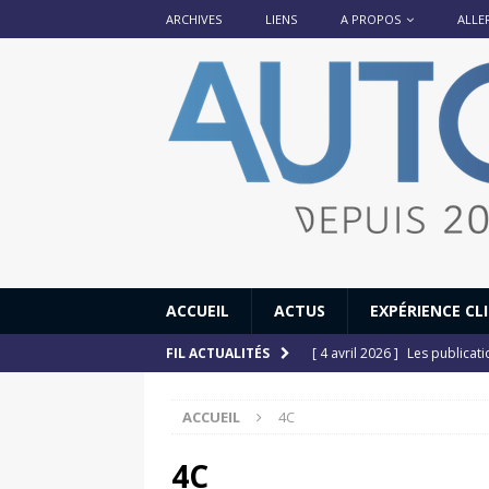
ARCHIVES
LIENS
A PROPOS
ALLE
ACCUEIL
ACTUS
EXPÉRIENCE CL
[ 4 avril 2026 ]
Les publicat
FIL ACTUALITÉS
[ 13 septembre 2025 ]
DS N°
ACCUEIL
4C
[ 12 juillet 2025 ]
14 juillet
[ 6 juillet 2025 ]
Renault Esp
4C