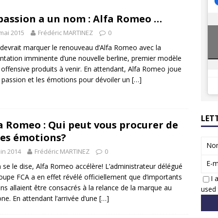
8 GTi : naissance d’une légende
ACTUS
passion a un nom : Alfa Romeo …
 Honda dévoile un spot publicitaire… confiné!
ACTUS
mai 2015
Frédéric MARTINEZ
0
devrait marquer le renouveau d’Alfa Romeo avec la
ntation imminente d’une nouvelle berline, premier modèle
 offensive produits à venir. En attendant, Alfa Romeo joue
a passion et les émotions pour dévoiler un
[…]
LET
a Romeo : Qui peut vous procurer de
les émotions?
No
uin 2014
Frédéric MARTINEZ
0
E-m
 se le dise, Alfa Romeo accélère! L’administrateur délégué
oupe FCA a en effet révélé officiellement que d’importants
I 
s allaient être consacrés à la relance de la marque au
used 
one. En attendant l’arrivée d’une
[…]