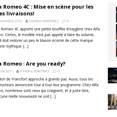
a Romeo 4C : Mise en scène pour les
es livraisons!
novembre 2013
Frédéric MARTINEZ
0
a Romeo 4C apporte une petite bouffée d’oxygène chez Alfa
. Certes, le modèle n’est pas appelé à faire du volume,
il doit redorer un peu le blason écorné de cette marque
enne mythique.
[…]
a Romeo : Are you ready?
oût 2011
Frédéric MARTINEZ
0
lon de Francfort approche à grands pas. Aussi, tous les
ructeurs annoncent tour à tour leur programme. Chez Alfa
, nombreux sont ceux qui craignent, et à juste titre,
cune réelle nouveauté ne soit
[…]