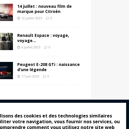
14 juillet : nouveau film de
marque pour Citroën
12 juillet 2025
0
Renault Espace : voyage,
voyage…
6 juillet 2025
0
Peugeot E-208 GTi : naissance
d’une légende
17 juin 2025
0
lisons des cookies et des technologies similaires
iliter votre navigation, vous fournir nos services, ou
ro : pour les gens vrais
comprendre comment vous utilisez notre site web