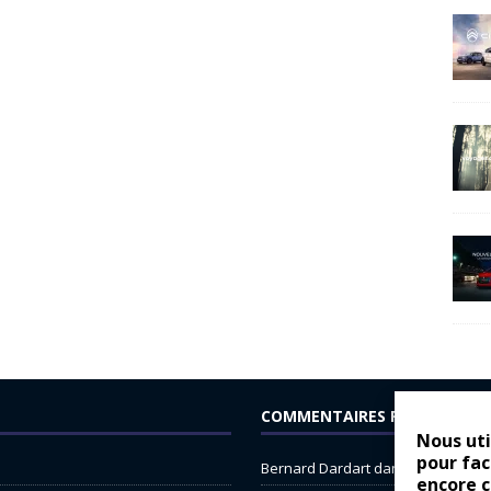
COMMENTAIRES RÉCENTS
Nous uti
pour fac
Bernard Dardart
dans
Dacia Sande
encore 