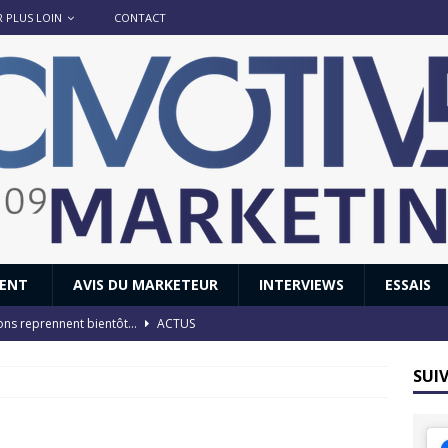
R PLUS LOIN
CONTACT
IENT
AVIS DU MARKETEUR
INTERVIEWS
ESSAIS
ions reprennent bientôt…
ACTUS
8 : Oui, les français vont parfois trop loin.
ACTUS
SUI
 : nouveau film de marque pour Citroën
AVIS DU MARKETEUR
ace : voyage, voyage…
ACTUS