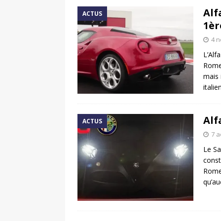
Alf
ACTUS
1èr
4 
L’Alf
Romeo
mais 
itali
Alf
ACTUS
7 a
Le Sa
const
Romeo
qu’au