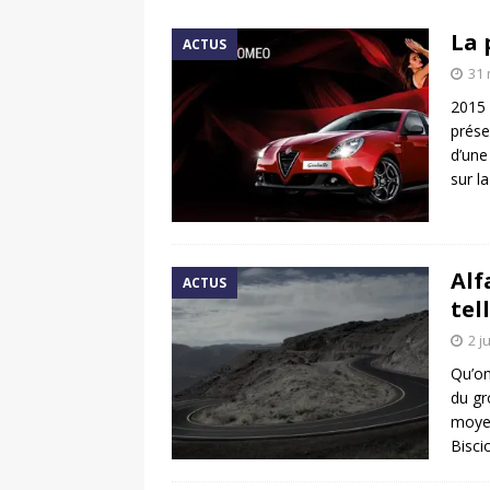
[ 17 juin 2025 ]
Peugeot E-20
La 
ACTUS
[ 11 avril 2020 ]
#StayHome :
31 
2015 
prése
d’une
sur l
Alf
ACTUS
tel
2 j
Qu’on
du gr
moyen
Bisci