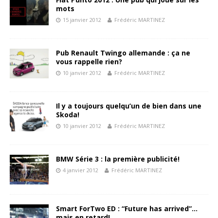
mots
15 janvier 2012
Frédéric MARTINEZ
Pub Renault Twingo allemande : ça ne
vous rappelle rien?
10 janvier 2012
Frédéric MARTINEZ
Il y a toujours quelqu’un de bien dans une
Skoda!
10 janvier 2012
Frédéric MARTINEZ
BMW Série 3 : la première publicité!
4 janvier 2012
Frédéric MARTINEZ
Smart ForTwo ED : “Future has arrived”…
mais en retard!