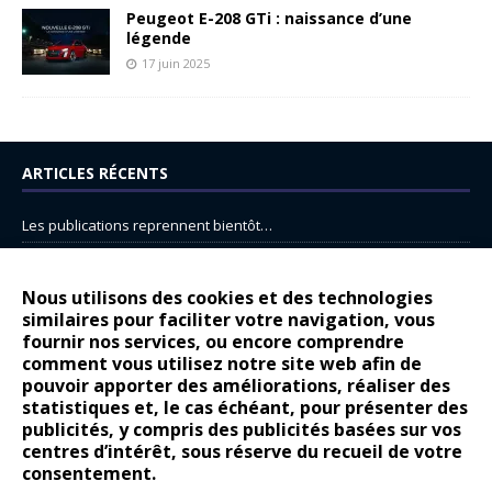
Peugeot E-208 GTi : naissance d’une
légende
17 juin 2025
ARTICLES RÉCENTS
Les publications reprennent bientôt…
DS N°8 : Oui, les français vont parfois trop loin.
14 juillet : nouveau film de marque pour Citroën
Nous utilisons des cookies et des technologies
similaires pour faciliter votre navigation, vous
Renault Espace : voyage, voyage…
fournir nos services, ou encore comprendre
comment vous utilisez notre site web afin de
Peugeot E-208 GTi : naissance d’une légende
pouvoir apporter des améliorations, réaliser des
statistiques et, le cas échéant, pour présenter des
COMMENTAIRES RÉCENTS
publicités, y compris des publicités basées sur vos
centres d’intérêt, sous réserve du recueil de votre
Bernard Dardart
dans
Dacia Sandero : pour les gens vrais
consentement.