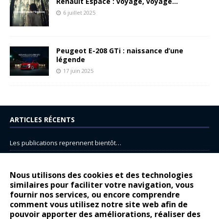
Renault Espace : voyage, voyage…
6 juillet 2025
Peugeot E-208 GTi : naissance d’une
légende
17 juin 2025
ARTICLES RÉCENTS
Les publications reprennent bientôt…
DS N°8 : Oui, les français vont parfois trop loin.
14 juillet : nouveau film de marque pour Citroën
Nous utilisons des cookies et des technologies
similaires pour faciliter votre navigation, vous
Renault Espace : voyage, voyage…
fournir nos services, ou encore comprendre
Peugeot E-208 GTi : naissance d’une légende
comment vous utilisez notre site web afin de
pouvoir apporter des améliorations, réaliser des