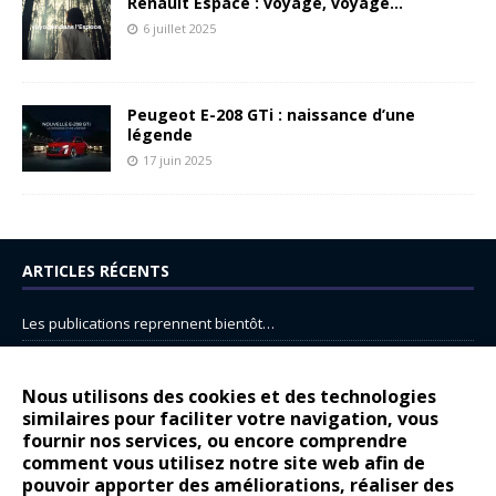
Renault Espace : voyage, voyage…
6 juillet 2025
Peugeot E-208 GTi : naissance d’une
légende
17 juin 2025
ARTICLES RÉCENTS
Les publications reprennent bientôt…
DS N°8 : Oui, les français vont parfois trop loin.
14 juillet : nouveau film de marque pour Citroën
Nous utilisons des cookies et des technologies
similaires pour faciliter votre navigation, vous
Renault Espace : voyage, voyage…
fournir nos services, ou encore comprendre
comment vous utilisez notre site web afin de
Peugeot E-208 GTi : naissance d’une légende
pouvoir apporter des améliorations, réaliser des