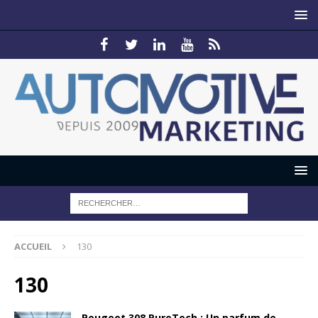
ACCUEIL
130
130
Peugeot 308 PureTech : Un parfum de