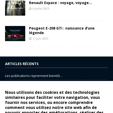
Renault Espace : voyage, voyage…
6 juillet 2025
Peugeot E-208 GTi : naissance d’une
légende
17 juin 2025
ARTICLES RÉCENTS
Les publications reprennent bientôt…
DS N°8 : Oui, les français vont parfois trop loin.
14 juillet : nouveau film de marque pour Citroën
Nous utilisons des cookies et des technologies
similaires pour faciliter votre navigation, vous
Renault Espace : voyage, voyage…
fournir nos services, ou encore comprendre
Peugeot E-208 GTi : naissance d’une légende
comment vous utilisez notre site web afin de
pouvoir apporter des améliorations, réaliser des