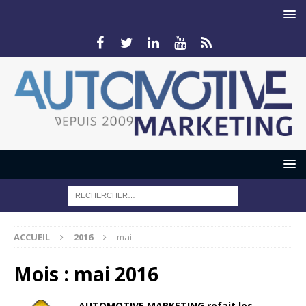
ACCUEIL
2016
mai
Mois :
mai 2016
AUTOMOTIVE MARKETING refait les