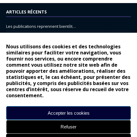
ARTICLES RÉCENTS
Les publications reprennent bientôt…
DS N°8 : Oui, les français vont parfois trop loin.
14 juillet : nouveau film de marque pour Citroën
Nous utilisons des cookies et des technologies
similaires pour faciliter votre navigation, vous
Renault Espace : voyage, voyage…
fournir nos services, ou encore comprendre
Peugeot E-208 GTi : naissance d’une légende
comment vous utilisez notre site web afin de
pouvoir apporter des améliorations, réaliser des
statistiques et, le cas échéant, pour présenter des
COMMENTAIRES RÉCENTS
publicités, y compris des publicités basées sur vos
centres d’intérêt, sous réserve du recueil de votre
Bernard Dardart
dans
Dacia Sandero : pour les gens vrais
consentement.
Gilly
dans
Citroën ë-C3 : la révolution a commencé
gyo
dans
Alpine A290 : L’irrésistible attraction de la légèreté
Accepter les cookies
leroy
dans
Lancia Ypsilon : naturellement envoûtante ?
Refuser
maria
dans
Nouvelle Opel Corsa : Yes of Corsa !