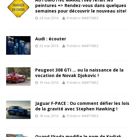
peintures => Rendez-vous dans quelques
semaines pour découvrir le nouveau site!
24 mai 2016
Frédéric MARTINEZ
Audi : écouter
23 mai 2016
Frédéric MARTINEZ
Peugeot 308 GTi … ou la naissance de la
vocation de Novak Djokovic !
19 mai 2016
Frédéric MARTINEZ
Jaguar F-PACE : Ou comment défier les lois
de la gravité avec Stephen Hawking !
18 mai 2016
Frédéric MARTINEZ
Quand Skoda modifie le nom de Kodiak