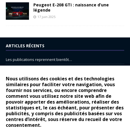
Peugeot E-208 GTi : naissance d’une
légende
17 juin 2025
ARTICLES RÉCENTS
Les publications reprennent bientôt…
DS N°8 : Oui, les français vont parfois trop loin.
14 juillet : nouveau film de marque pour Citroën
Nous utilisons des cookies et des technologies
similaires pour faciliter votre navigation, vous
Renault Espace : voyage, voyage…
fournir nos services, ou encore comprendre
comment vous utilisez notre site web afin de
Peugeot E-208 GTi : naissance d’une légende
pouvoir apporter des améliorations, réaliser des
statistiques et, le cas échéant, pour présenter des
COMMENTAIRES RÉCENTS
publicités, y compris des publicités basées sur vos
centres d’intérêt, sous réserve du recueil de votre
Bernard Dardart
dans
Dacia Sandero : pour les gens vrais
consentement.