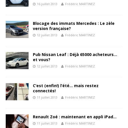
16 juillet 2013
Frédéric MARTINEZ
Blocage des immats Mercedes : Le zèle
version française?
12 juillet 2013
Frédéric MARTINEZ
Pub Nissan Leaf : Déjà 65000 acheteurs…
et vous?
12 juillet 2013
Frédéric MARTINEZ
C’est (enfin!) l’été… mais restez
connectés!
11 juillet 2013
Frédéric MARTINEZ
Renault Zoé : maintenant en appli iPad…
11 juillet 2013
Frédéric MARTINEZ