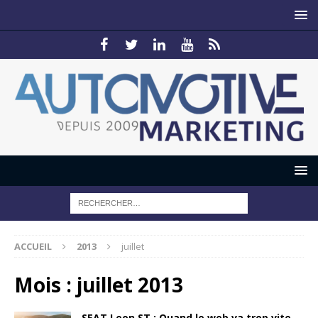
ACCUEIL
2013
juillet
Mois :
juillet 2013
SEAT Leon ST : Quand le web va trop vite…