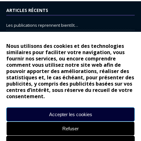
ARTICLES RÉCENTS
Les publications reprennent bientôt…
DS N°8 : Oui, les français vont parfois trop loin.
14 juillet : nouveau film de marque pour Citroën
Nous utilisons des cookies et des technologies
similaires pour faciliter votre navigation, vous
Renault Espace : voyage, voyage…
fournir nos services, ou encore comprendre
comment vous utilisez notre site web afin de
Peugeot E-208 GTi : naissance d’une légende
pouvoir apporter des améliorations, réaliser des
statistiques et, le cas échéant, pour présenter des
COMMENTAIRES RÉCENTS
publicités, y compris des publicités basées sur vos
centres d’intérêt, sous réserve du recueil de votre
Bernard Dardart
dans
Dacia Sandero : pour les gens vrais
consentement.
Gilly
dans
Citroën ë-C3 : la révolution a commencé
gyo
dans
Alpine A290 : L’irrésistible attraction de la légèreté
Accepter les cookies
leroy
dans
Lancia Ypsilon : naturellement envoûtante ?
Refuser
maria
dans
Nouvelle Opel Corsa : Yes of Corsa !