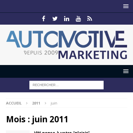
ACCUEIL
2011
juin
Mois :
juin 2011
VW pense à votre “plaisir”…