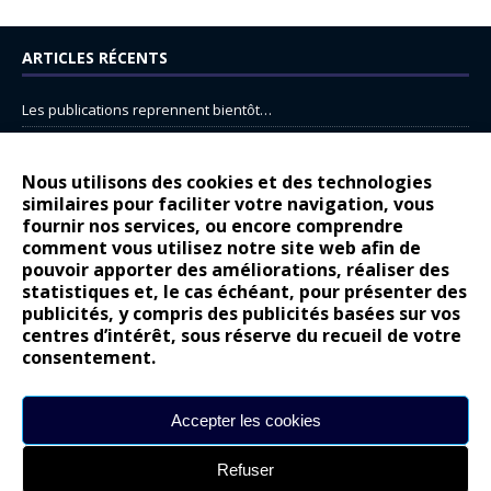
ARTICLES RÉCENTS
Les publications reprennent bientôt…
DS N°8 : Oui, les français vont parfois trop loin.
14 juillet : nouveau film de marque pour Citroën
Nous utilisons des cookies et des technologies
similaires pour faciliter votre navigation, vous
Renault Espace : voyage, voyage…
fournir nos services, ou encore comprendre
comment vous utilisez notre site web afin de
Peugeot E-208 GTi : naissance d’une légende
pouvoir apporter des améliorations, réaliser des
statistiques et, le cas échéant, pour présenter des
COMMENTAIRES RÉCENTS
publicités, y compris des publicités basées sur vos
centres d’intérêt, sous réserve du recueil de votre
Bernard Dardart
dans
Dacia Sandero : pour les gens vrais
consentement.
Gilly
dans
Citroën ë-C3 : la révolution a commencé
gyo
dans
Alpine A290 : L’irrésistible attraction de la légèreté
Accepter les cookies
leroy
dans
Lancia Ypsilon : naturellement envoûtante ?
Refuser
maria
dans
Nouvelle Opel Corsa : Yes of Corsa !