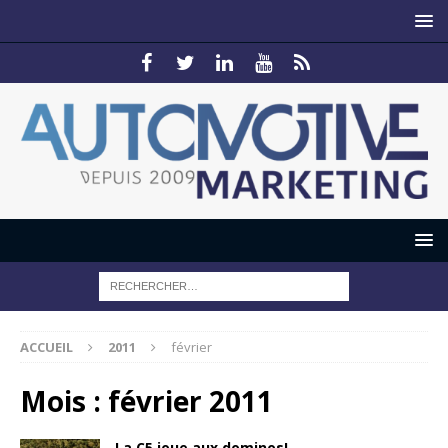
ACCUEIL
2011
février
Mois :
février 2011
La C5 joue aux dominos!