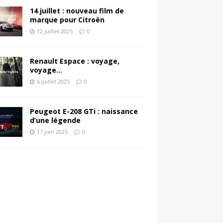
14 juillet : nouveau film de
marque pour Citroën
12 juillet 2025
0
Renault Espace : voyage,
voyage…
6 juillet 2025
0
Peugeot E-208 GTi : naissance
d’une légende
17 juin 2025
0