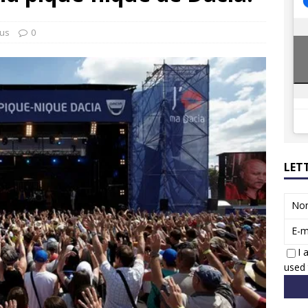
8 GTi : naissance d’une légende
ACTUS
 Honda dévoile un spot publicitaire… confiné!
ACTUS
tus
0
LET
No
E-m
I 
used 