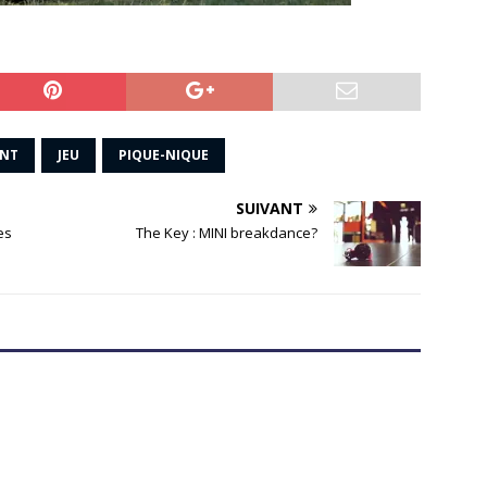
ENT
JEU
PIQUE-NIQUE
SUIVANT
es
The Key : MINI breakdance?