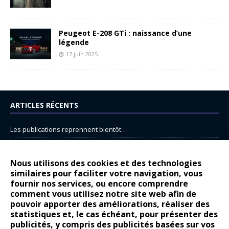
Peugeot E-208 GTi : naissance d’une
légende
17 juin 2025
ARTICLES RÉCENTS
Les publications reprennent bientôt…
DS N°8 : Oui, les français vont parfois trop loin.
14 juillet : nouveau film de marque pour Citroën
Nous utilisons des cookies et des technologies
similaires pour faciliter votre navigation, vous
Renault Espace : voyage, voyage…
fournir nos services, ou encore comprendre
Peugeot E-208 GTi : naissance d’une légende
comment vous utilisez notre site web afin de
pouvoir apporter des améliorations, réaliser des
statistiques et, le cas échéant, pour présenter des
COMMENTAIRES RÉCENTS
publicités, y compris des publicités basées sur vos