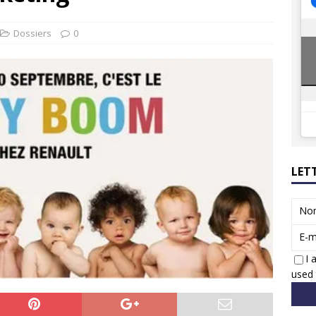
ions reprennent bientôt…
ACTUS
8 : Oui, les français vont parfois trop loin.
ACTUS
Dossiers
0
LET
No
E-m
I 
used 