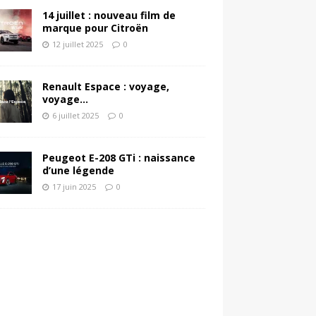
14 juillet : nouveau film de
marque pour Citroën
12 juillet 2025
0
Renault Espace : voyage,
voyage…
6 juillet 2025
0
Peugeot E-208 GTi : naissance
d’une légende
17 juin 2025
0