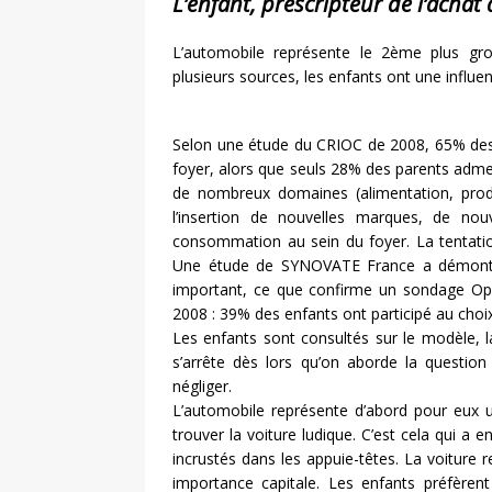
L’enfant, prescripteur de l’achat
L’automobile représente le 2ème plus gros
plusieurs sources, les enfants ont une influ
Selon une étude du CRIOC de 2008, 65% des 
foyer, alors que seuls 28% des parents admet
de nombreux domaines (alimentation, produ
l’insertion de nouvelles marques, de 
consommation au sein du foyer. La tentatio
Une étude de SYNOVATE France a démontré 
important, ce que confirme un sondage Op
2008 : 39% des enfants ont participé au choix
Les enfants sont consultés sur le modèle, la 
s’arrête dès lors qu’on aborde la question
négliger.
L’automobile représente d’abord pour eux un
trouver la voiture ludique. C’est cela qui a 
incrustés dans les appuie-têtes. La voiture r
importance capitale. Les enfants préfèrent