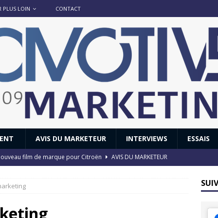
R PLUS LOIN
CONTACT
IENT
AVIS DU MARKETEUR
INTERVIEWS
ESSAIS
 : nouveau film de marque pour Citroën
AVIS DU MARKETEUR
ace : voyage, voyage…
ACTUS
SUI
 marketing
8 GTi : naissance d’une légende
ACTUS
 Honda dévoile un spot publicitaire… confiné!
ACTUS
rketing