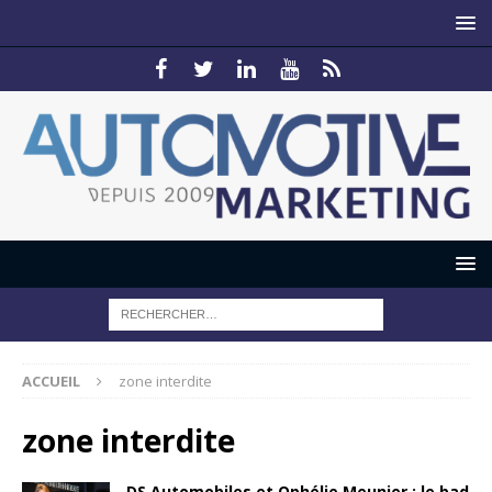
ACCUEIL
zone interdite
zone interdite
DS Automobiles et Ophélie Meunier : le bad