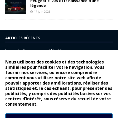
Peugeot E-208 GTi : naissance d’une
légende
17 juin 2025
ARTICLES RÉCENTS
Les publications reprennent bientôt…
DS N°8 : Oui, les français vont parfois trop loin.
Nous utilisons des cookies et des technologies
14 juillet : nouveau film de marque pour Citroën
similaires pour faciliter votre navigation, vous
fournir nos services, ou encore comprendre
Renault Espace : voyage, voyage…
comment vous utilisez notre site web afin de
pouvoir apporter des améliorations, réaliser des
Peugeot E-208 GTi : naissance d’une légende
statistiques et, le cas échéant, pour présenter des
publicités, y compris des publicités basées sur vos
COMMENTAIRES RÉCENTS
centres d’intérêt, sous réserve du recueil de votre
consentement.
Bernard Dardart
dans
Dacia Sandero : pour les gens vrais
Gilly
dans
Citroën ë-C3 : la révolution a commencé