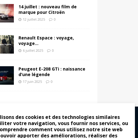
14 juillet : nouveau film de
marque pour Citroën
12 juillet 2025
0
Renault Espace : voyage,
voyage…
6 juillet 2025
0
Peugeot E-208 GTi : naissance
d’une légende
17 juin 2025
0
lisons des cookies et des technologies similaires
iliter votre navigation, vous fournir nos services, ou
comprendre comment vous utilisez notre site web
ro : pour les gens vrais
pouvoir apporter des améliorations, réaliser des