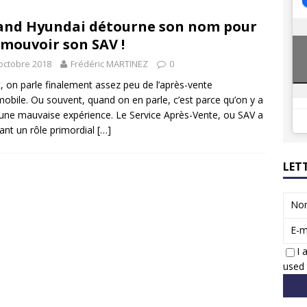
8 GTi : naissance d’une légende
ACTUS
nd Hyundai détourne son nom pour
 Honda dévoile un spot publicitaire… confiné!
ACTUS
mouvoir son SAV !
octobre 2018
Frédéric MARTINEZ
0
t, on parle finalement assez peu de l’après-vente
obile. Ou souvent, quand on en parle, c’est parce qu’on y a
une mauvaise expérience. Le Service Après-Vente, ou SAV a
ant un rôle primordial
[…]
LET
No
E-m
I 
used 