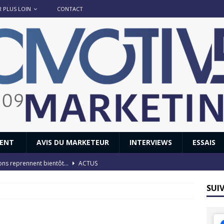
R PLUS LOIN
CONTACT
IENT
AVIS DU MARKETEUR
INTERVIEWS
ESSAIS
ions reprennent bientôt…
ACTUS
8 : Oui, les français vont parfois trop loin.
ACTUS
SUI
 : nouveau film de marque pour Citroën
AVIS DU MARKETEUR
ace : voyage, voyage…
ACTUS