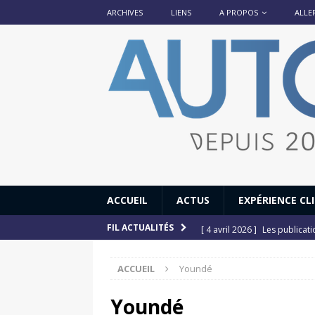
ARCHIVES
LIENS
A PROPOS
ALLE
ACCUEIL
ACTUS
EXPÉRIENCE CL
[ 4 avril 2026 ]
Les publicat
FIL ACTUALITÉS
[ 13 septembre 2025 ]
DS N°
ACCUEIL
Youndé
[ 12 juillet 2025 ]
14 juillet
[ 6 juillet 2025 ]
Renault Esp
Youndé