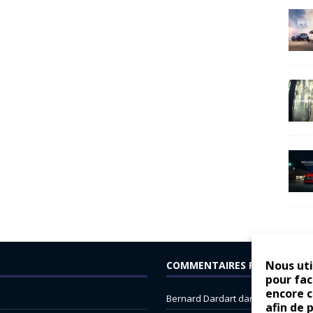
Nous uti
COMMENTAIRES RÉCENTS
pour fac
encore 
Bernard Dardart
dans
Dacia Sande
afin de 