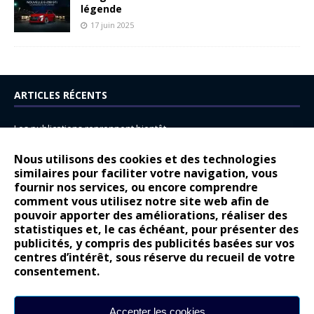
légende
17 juin 2025
ARTICLES RÉCENTS
Les publications reprennent bientôt…
DS N°8 : Oui, les français vont parfois trop loin.
Nous utilisons des cookies et des technologies
14 juillet : nouveau film de marque pour Citroën
similaires pour faciliter votre navigation, vous
fournir nos services, ou encore comprendre
Renault Espace : voyage, voyage…
comment vous utilisez notre site web afin de
pouvoir apporter des améliorations, réaliser des
Peugeot E-208 GTi : naissance d’une légende
statistiques et, le cas échéant, pour présenter des
publicités, y compris des publicités basées sur vos
COMMENTAIRES RÉCENTS
centres d’intérêt, sous réserve du recueil de votre
consentement.
Bernard Dardart
dans
Dacia Sandero : pour les gens vrais
Gilly
dans
Citroën ë-C3 : la révolution a commencé
Accepter les cookies