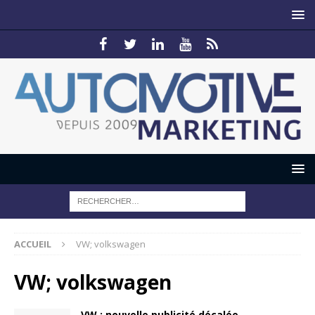
ACCUEIL
VW; volkswagen
VW; volkswagen
VW : nouvelle publicité décalée