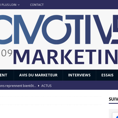
R PLUS LOIN
CONTACT
IENT
AVIS DU MARKETEUR
INTERVIEWS
ESSAIS
ions reprennent bientôt…
ACTUS
8 : Oui, les français vont parfois trop loin.
ACTUS
SUI
 : nouveau film de marque pour Citroën
AVIS DU MARKETEUR
ace : voyage, voyage…
ACTUS