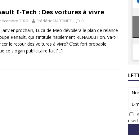
8 GTi : naissance d’une légende
ACTUS
ault E-Tech : Des voitures à vivre
 Honda dévoile un spot publicitaire… confiné!
ACTUS
 décembre 2020
Frédéric MARTINEZ
0
 janvier prochain, Luca de Meo dévoilera le plan de relance
oupe Renault, qui s’intitule habilement RENAULuTion. Va-t-il
cer le retour des voitures à vivre? C’est fort probable
ue ce slogan publicitaire fait
[…]
LET
No
E-m
I 
used 