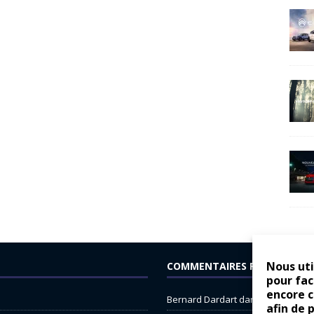
Nous uti
COMMENTAIRES RÉCENTS
pour fac
encore 
Bernard Dardart
dans
Dacia Sande
afin de 