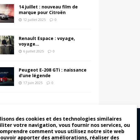
14 juillet : nouveau film de
marque pour Citroën
12 juillet 2025
0
Renault Espace : voyage,
voyage…
6 juillet 2025
0
Peugeot E-208 GTi : naissance
d’une légende
17 juin 2025
0
lisons des cookies et des technologies similaires
iliter votre navigation, vous fournir nos services, ou
comprendre comment vous utilisez notre site web
ro : pour les gens vrais
pouvoir apporter des améliorations, réaliser des