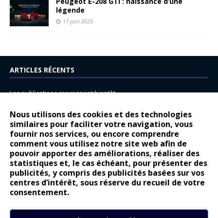
Peugeot E-208 GTi : naissance d’une
légende
17 juin 2025
ARTICLES RÉCENTS
Les publications reprennent bientôt…
DS N°8 : Oui, les français vont parfois trop loin.
Nous utilisons des cookies et des technologies
14 juillet : nouveau film de marque pour Citroën
similaires pour faciliter votre navigation, vous
fournir nos services, ou encore comprendre
Renault Espace : voyage, voyage…
comment vous utilisez notre site web afin de
pouvoir apporter des améliorations, réaliser des
Peugeot E-208 GTi : naissance d’une légende
statistiques et, le cas échéant, pour présenter des
publicités, y compris des publicités basées sur vos
COMMENTAIRES RÉCENTS
centres d’intérêt, sous réserve du recueil de votre
consentement.
Bernard Dardart
dans
Dacia Sandero : pour les gens vrais
Gilly
dans
Citroën ë-C3 : la révolution a commencé