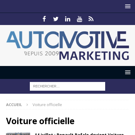
ACCUEIL
Voiture officielle
Voiture officielle
14 juillet : Renault Rafale devient Voiture