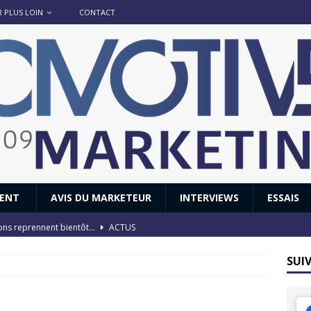
R PLUS LOIN
CONTACT
IENT
AVIS DU MARKETEUR
INTERVIEWS
ESSAIS
ions reprennent bientôt…
ACTUS
8 : Oui, les français vont parfois trop loin.
ACTUS
SUI
 : nouveau film de marque pour Citroën
AVIS DU MARKETEUR
ace : voyage, voyage…
ACTUS