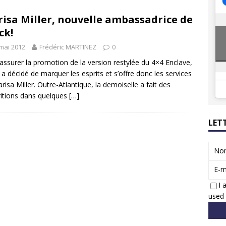
8 GTi : naissance d’une légende
ACTUS
isa Miller, nouvelle ambassadrice de
 Honda dévoile un spot publicitaire… confiné!
ACTUS
ck!
mai 2012
Frédéric MARTINEZ
0
assurer la promotion de la version restylée du 4×4 Enclave,
 a décidé de marquer les esprits et s’offre donc les services
risa Miller. Outre-Atlantique, la demoiselle a fait des
itions dans quelques
[…]
LET
No
E-m
I 
used 