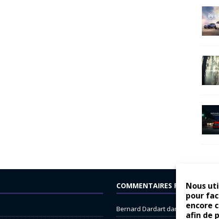
Nous uti
COMMENTAIRES RÉCENTS
pour fac
encore 
Bernard Dardart
dans
Dacia Sande
afin de 