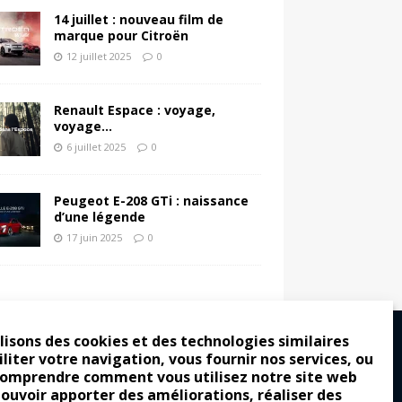
14 juillet : nouveau film de
marque pour Citroën
12 juillet 2025
0
Renault Espace : voyage,
voyage…
6 juillet 2025
0
Peugeot E-208 GTi : naissance
d’une légende
17 juin 2025
0
lisons des cookies et des technologies similaires
iliter votre navigation, vous fournir nos services, ou
comprendre comment vous utilisez notre site web
ro : pour les gens vrais
pouvoir apporter des améliorations, réaliser des