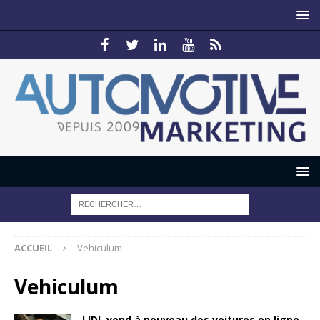
ACCUEIL
Vehiculum
Vehiculum
LIDL vend à nouveau des voitures en ligne