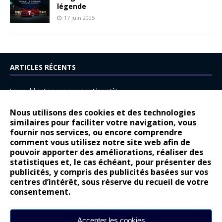
légende
17 juin 2025
ARTICLES RÉCENTS
Les publications reprennent bientôt…
DS N°8 : Oui, les français vont parfois trop loin.
Nous utilisons des cookies et des technologies
14 juillet : nouveau film de marque pour Citroën
similaires pour faciliter votre navigation, vous
fournir nos services, ou encore comprendre
Renault Espace : voyage, voyage…
comment vous utilisez notre site web afin de
pouvoir apporter des améliorations, réaliser des
Peugeot E-208 GTi : naissance d’une légende
statistiques et, le cas échéant, pour présenter des
publicités, y compris des publicités basées sur vos
COMMENTAIRES RÉCENTS
centres d’intérêt, sous réserve du recueil de votre
consentement.
Bernard Dardart
dans
Dacia Sandero : pour les gens vrais
Gilly
dans
Citroën ë-C3 : la révolution a commencé
Accepter les cookies