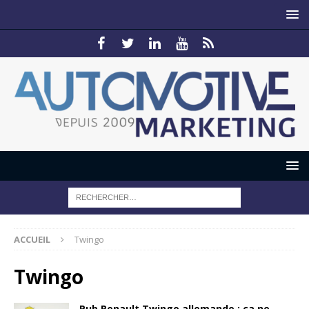
ACCUEIL
Twingo
Twingo
Pub Renault Twingo allemande : ça ne