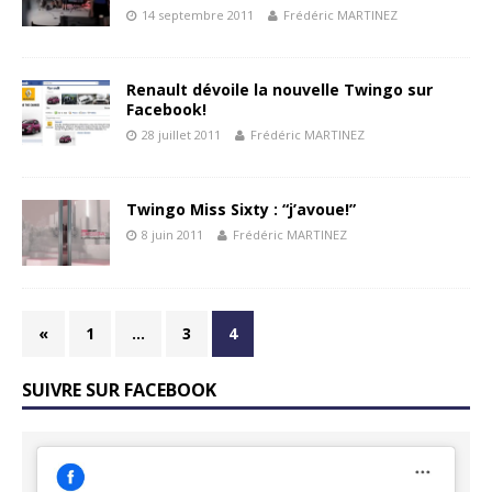
14 septembre 2011
Frédéric MARTINEZ
Renault dévoile la nouvelle Twingo sur
Facebook!
28 juillet 2011
Frédéric MARTINEZ
Twingo Miss Sixty : “j’avoue!”
8 juin 2011
Frédéric MARTINEZ
«
1
…
3
4
SUIVRE SUR FACEBOOK