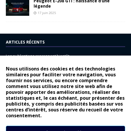
Peugeot E-208 GTi : naissance d’une
légende
17 juin 2025
ARTICLES RÉCENTS
Les publications reprennent bientôt…
DS N°8 : Oui, les français vont parfois trop loin.
Nous utilisons des cookies et des technologies
14 juillet : nouveau film de marque pour Citroën
similaires pour faciliter votre navigation, vous
fournir nos services, ou encore comprendre
Renault Espace : voyage, voyage…
comment vous utilisez notre site web afin de
pouvoir apporter des améliorations, réaliser des
Peugeot E-208 GTi : naissance d’une légende
statistiques et, le cas échéant, pour présenter des
publicités, y compris des publicités basées sur vos
COMMENTAIRES RÉCENTS
centres d’intérêt, sous réserve du recueil de votre
consentement.
Bernard Dardart
dans
Dacia Sandero : pour les gens vrais
Gilly
dans
Citroën ë-C3 : la révolution a commencé