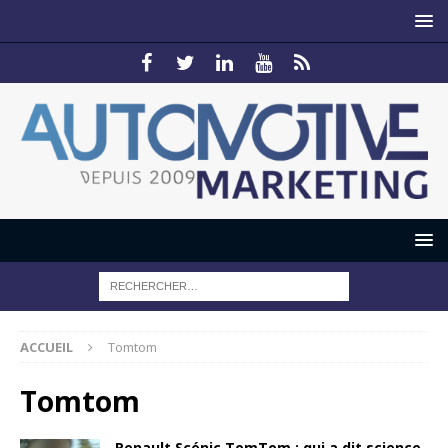
ACCUEIL
Tomtom
Tomtom
Renault Scénic TomTom : qui a dit science-